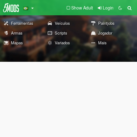
Show Adult
Login
Ferramentas
Veículos
Paintjobs
Armas
Scripts
Jogador
Mapas
Variados
Mais