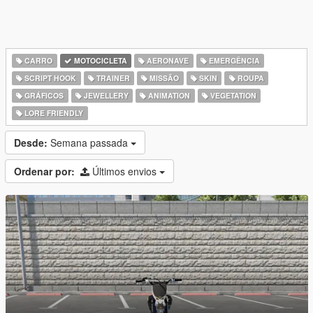
CARRO
MOTOCICLETA
AERONAVE
EMERGÊNCIA
SCRIPT HOOK
TRAINER
MISSÃO
SKIN
ROUPA
GRÁFICOS
JEWELLERY
ANIMATION
VEGETATION
LORE FRIENDLY
Desde:
Semana passada
Ordenar por:
Últimos envios