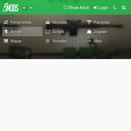
Show Adult
Login
Ferramentas
Veículos
Paintjobs
Armas
Scripts
Jogador
Mapas
Variados
Mais