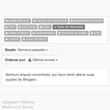
ARMA BRANCA
PISTOLA OU REVÓLVER
SUBMETRALHADORA
PDW
ESCOPETA
FUZIL
FUZIL DE PRECISÃO
ARMA PESADA
ARREMESSAR
TEXTURA DE ARMA
SOM
CONFIG
LORE FRIENDLY
Desde:
Semana passada
Ordenar por:
Últimos envios
Nenhum arquivo encontrado, por favor tente alterar suas
opções de filtragem.
Designed in Alderney
Made in Los Santos