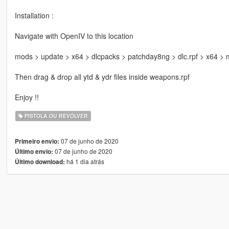
Installation :
Navigate with OpenIV to this location
mods > update > x64 > dlcpacks > patchday8ng > dlc.rpf > x64 >
Then drag & drop all ytd & ydr files inside weapons.rpf
Enjoy !!
PISTOLA OU REVÓLVER
07 de junho de 2020
Primeiro envio:
07 de junho de 2020
Último envio:
há 1 dia atrás
Último download: