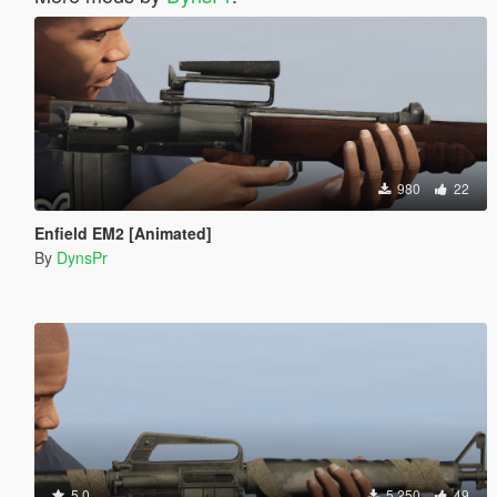
980
22
Enfield EM2 [Animated]
By
DynsPr
5.0
5.250
49