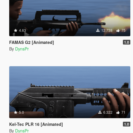
4.63
12.738
75
FAMAS G2 [Animated]
1.0
By
DynsPr
5.0
6.322
71
Kel-Tec PLR 16 [Animated]
1.0
By
DynsPr