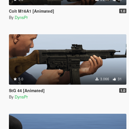
Colt M16A1 [Animated]
1.0
By
DynsPr
5.0
3.066
31
StG 44 [Animated]
1.0
By
DynsPr