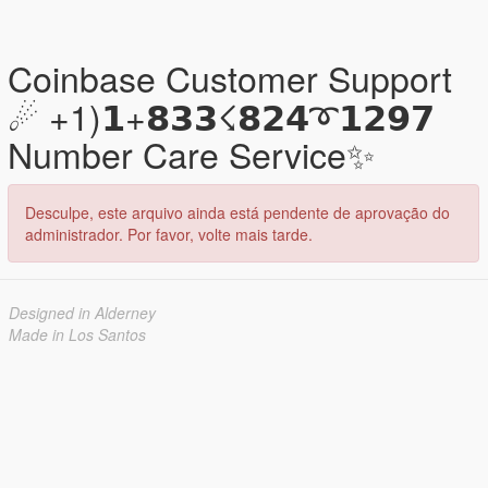
Coinbase Customer Support
☄ +1)𝟭+𝟴𝟯𝟯☇𝟴𝟮𝟰➰𝟭𝟮𝟵𝟳
Number Care Service✨
Desculpe, este arquivo ainda está pendente de aprovação do
administrador. Por favor, volte mais tarde.
Designed in Alderney
Made in Los Santos