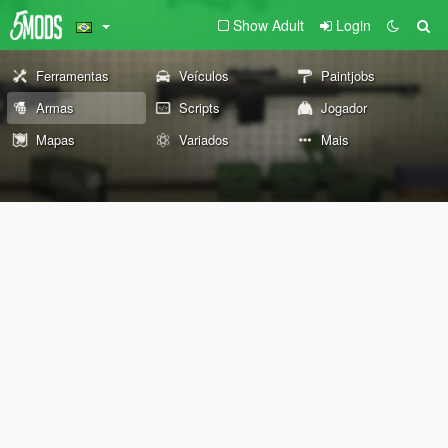
Show Adult
Login
Ferramentas
Veículos
Paintjobs
Armas
Scripts
Jogador
Mapas
Variados
Mais