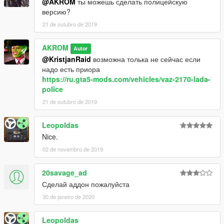
@AKROM
ты можешь сделать полицейскую
версию?
21 de outubro de 2019
AKROM
Autor
@KristjanRaid
возможна толька не сейчас если
надо есть приора
https://ru.gta5-mods.com/vehicles/vaz-2170-lada-
police
21 de outubro de 2019
Leopoldas
Nice.
02 de novembro de 2019
20savage_ad
Сделай аддон пожалуйста
30 de janeiro de 2020
Leopoldas