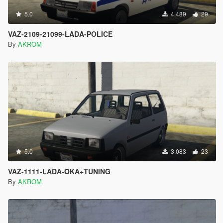
5.0
4.489
29
VAZ-2109-21099-LADA-POLICE
By
AKROM
5.0
3.083
23
VAZ-1111-LADA-OKA+TUNING
By
AKROM