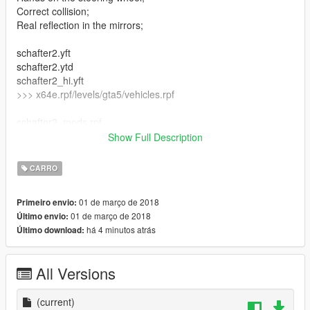
Correct collision;
Real reflection in the mirrors;
schafter2.yft
schafter2.ytd
schafter2_hi.yft
>>> x64e.rpf/levels/gta5/vehicles.rpf
schafter2_mods.rpf
>>> x64i.rpf/levels/gta5/vehicles.rpf
Show Full Description
handling.meta
CARRO
>>> update/update.rpf/common/data
01 de março de 2018
Primeiro envio:
01 de março de 2018
Último envio:
há 4 minutos atrás
Último download:
All Versions
(current)