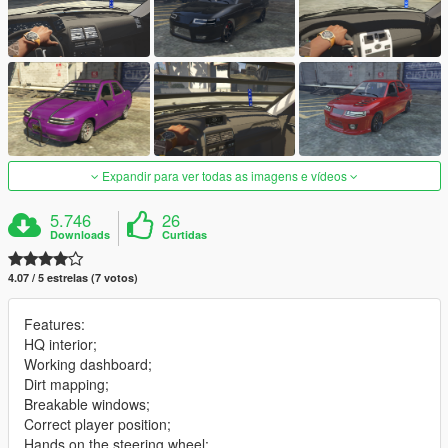
Expandir para ver todas as imagens e vídeos
5.746
26
Downloads
Curtidas
4.07 / 5 estrelas (7 votos)
Features:
HQ interior;
Working dashboard;
Dirt mapping;
Breakable windows;
Correct player position;
Hands on the steering wheel;