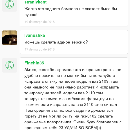
straniykent
Жалко что заднего бампера не хватает было бы
лучше!
10 de março de 2018
Ivanushka
можешь сделать адд-он версию?
17 de março de 2018
Finchin35
Akrom, спасибо огромное что исправил гранты ,не
удобно просить но не мог ли бы ты пожалуйста
исправить оптику на твоеё модели ваз 2109, там
она немного не правильно работает,И исправить
тонировку на твоей модели ваз-2110 там
тонируются вместе со стёклами фары ,ну и по
возможности исправить на ваз-2110 стоп сигнал
.Там средняя эта полоса сзади не должна вся
гореть ,И не мог ли бы ты на газ-3102 сделать
оранжевые поворотники .Очень буду благодарен с
прошедшим тебя 23 УДАЧИ ВО ВСЁМ)))