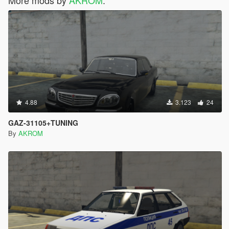
More mods by
AKROM
:
4.88
3.123
24
GAZ-31105+TUNING
By
AKROM