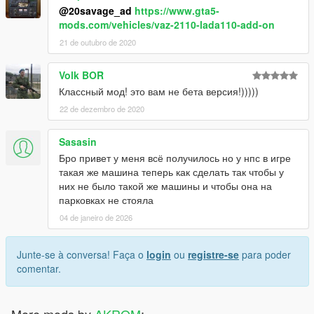
@20savage_ad
https://www.gta5-
mods.com/vehicles/vaz-2110-lada110-add-on
21 de outubro de 2020
Volk BOR
Классный мод! это вам не бета версия!)))))
22 de dezembro de 2020
Sasasin
Бро привет у меня всё получилось но у нпс в игре
такая же машина теперь как сделать так чтобы у
них не было такой же машины и чтобы она на
парковках не стояла
04 de janeiro de 2026
Junte-se à conversa! Faça o
login
ou
registre-se
para poder
comentar.