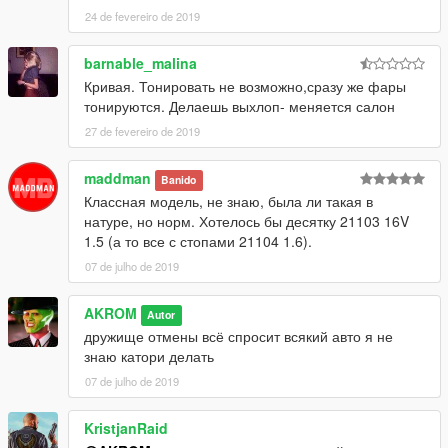
24 de fevereiro de 2019
barnable_malina
Кривая. Тонировать не возможно,сразу же фары
тонируются. Делаешь выхлоп- меняется салон
27 de fevereiro de 2019
maddman
Banido
Классная модель, не знаю, была ли такая в
натуре, но норм. Хотелось бы десятку 21103 16V
1.5 (а то все с стопами 21104 1.6).
07 de julho de 2019
AKROM
Autor
дружище отмены всё спросит всякий авто я не
знаю катори делать
07 de julho de 2019
KristjanRaid