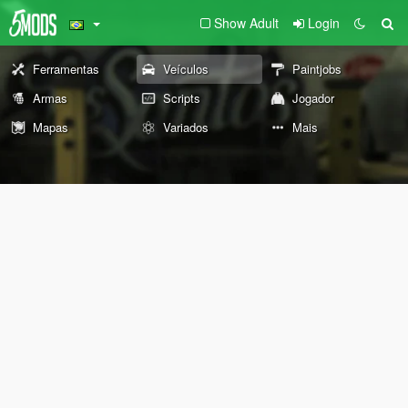
Show Adult
Login
Ferramentas
Veículos
Paintjobs
Armas
Scripts
Jogador
Mapas
Variados
Mais