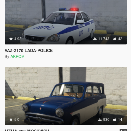
4.92
11.743
42
VAZ-2170 LADA-POLICE
By
AKROM
5.0
930
14