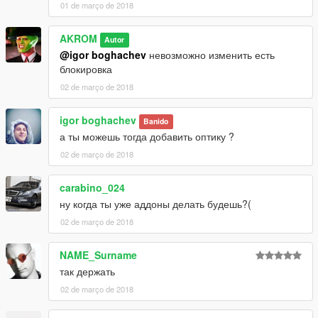
01 de março de 2018
AKROM
Autor
@igor boghachev
невозможно изменить есть
блокировка
02 de março de 2018
igor boghachev
Banido
а ты можешь тогда добавить оптику ?
02 de março de 2018
carabino_024
ну когда ты уже аддоны делать будешь?(
02 de março de 2018
NAME_Surname
так держать
02 de março de 2018