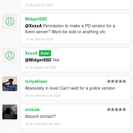
07 de julho de 2024
MidgetSSD
@XxxxA
Permission to make a PD version for a
fivem server? Wont be sold or anything ofc
14 de julho de 2024
XxxxA
Autor
@MidgetSSD
Yes
03 de agosto de 2024
toriyakisan
Absolutely in love! Can't wait for a police version
03 de setembro de 2024
noisiak
discord contact?
28 de setembro de 2024