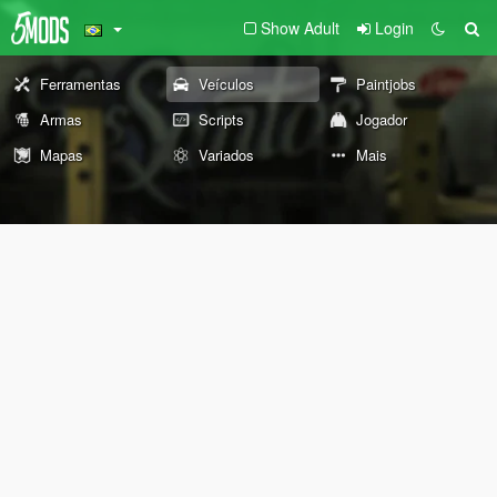
Show Adult
Login
Ferramentas
Veículos
Paintjobs
Armas
Scripts
Jogador
Mapas
Variados
Mais