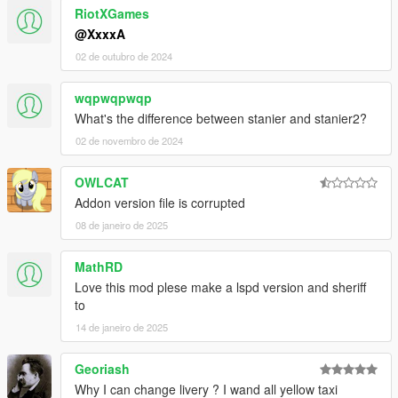
RiotXGames
@XxxxA
02 de outubro de 2024
wqpwqpwqp
What's the difference between stanier and stanier2?
02 de novembro de 2024
OWLCAT
Addon version file is corrupted
08 de janeiro de 2025
MathRD
Love this mod plese make a lspd version and sheriff
to
14 de janeiro de 2025
Georiash
Why I can change livery ? I wand all yellow taxi