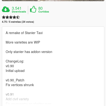
3.541
80
Downloads
Curtidas
4.75 / 5 estrelas (24 votos)
A remake of Stanier Taxi
More varieties are WIP
Only stanier has addon version
ChangeLog:
v0.90
Initial upload
v0.90_Patch
Fix vertices shrunk
v0.91
Add civil variety
Fix asymmetry on shatter map