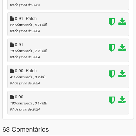
08 de junho de 2024
Go to mods/update/update.rpf/common/data open dlclist.xml
and add the line
0.91_Patch
<Item>dlcpacks:/stanierremake/</Item>
229 downloads
, 5,71 MB
Credits:
08 de junho de 2024
Me - Models & Textures
Dexyfex - CodeWalker
0.91
Skylumz & Coltfox - Sollumz
189 downloads
, 7,29 MB
08 de junho de 2024
0.90_Patch
411 downloads
, 3,2 MB
07 de junho de 2024
0.90
196 downloads
, 3,17 MB
07 de junho de 2024
63 Comentários