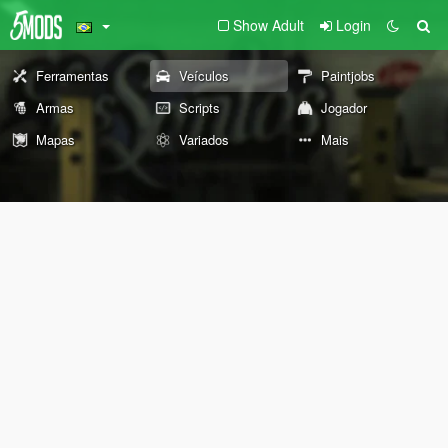
Show Adult
Login
Ferramentas
Veículos
Paintjobs
Armas
Scripts
Jogador
Mapas
Variados
Mais