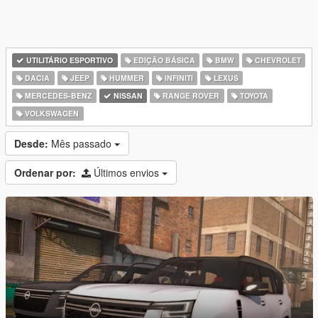
UTILITÁRIO ESPORTIVO
EDIÇÃO BÁSICA
BMW
CHEVROLET
DACIA
JEEP
HUMMER
INFINITI
LEXUS
MERCEDES-BENZ
NISSAN
RANGE ROVER
TOYOTA
VOLKSWAGEN
Desde:
Mês passado
Ordenar por:
Últimos envios