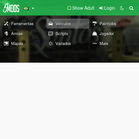
Show Adult
Login
Ferramentas
Veículos
Paintjobs
Armas
Scripts
Jogador
Mapas
Variados
Mais