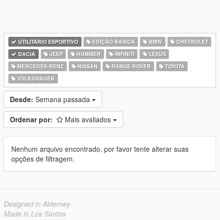
UTILITÁRIO ESPORTIVO
EDIÇÃO BÁSICA
BMW
CHEVROLET
DACIA
JEEP
HUMMER
INFINITI
LEXUS
MERCEDES-BENZ
NISSAN
RANGE ROVER
TOYOTA
VOLKSWAGEN
Desde:
Semana passada
Ordenar por:
Mais avaliados
Nenhum arquivo encontrado, por favor tente alterar suas
opções de filtragem.
Designed in Alderney
Made in Los Santos