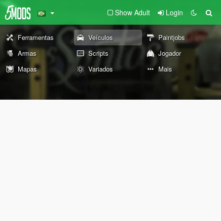
Show Adult
Login
Ferramentas
Veículos
Paintjobs
Armas
Scripts
Jogador
Mapas
Variados
Mais