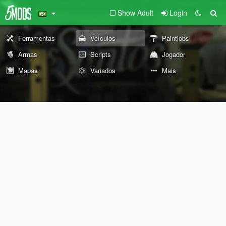
Show Adult
Login
Ferramentas
Veículos
Paintjobs
Armas
Scripts
Jogador
Mapas
Variados
Mais