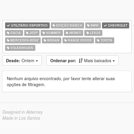
UTILITÁRIO ESPORTIVO
EDIÇÃO BÁSICA
BMW
CHEVROLET
DACIA
JEEP
HUMMER
INFINITI
LEXUS
MERCEDES-BENZ
NISSAN
RANGE ROVER
TOYOTA
VOLKSWAGEN
Desde:
Ontem
Ordenar por:
Mais baixados
Nenhum arquivo encontrado, por favor tente alterar suas
opções de filtragem.
Designed in Alderney
Made in Los Santos