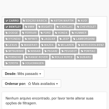
CARRO
EDIÇÃO BÁSICA
ASTON MARTIN
AUDI
BENTLEY
BMW
BUGATTI
CADILLAC
CHEVROLET
DODGE
FERRARI
FORD
HONDA
HUMMER
HYUNDAI
INFINITI
JAGUAR
JEEP
LAMBORGHINI
LEXUS
MASERATI
MAZDA
MCLAREN
MERCEDES-BENZ
MITSUBISHI
NISSAN
PAGANI
PEUGEOT
PONTIAC
PORSCHE
RANGE ROVER
ROLLS ROYCE
SUBARU
TOYOTA
VOLKSWAGEN
Desde:
Mês passado
Ordenar por:
Mais avaliados
Nenhum arquivo encontrado, por favor tente alterar suas
opções de filtragem.