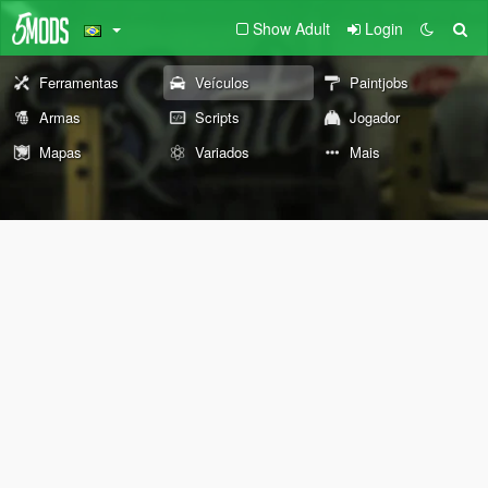
Show Adult
Login
Ferramentas
Veículos
Paintjobs
Armas
Scripts
Jogador
Mapas
Variados
Mais