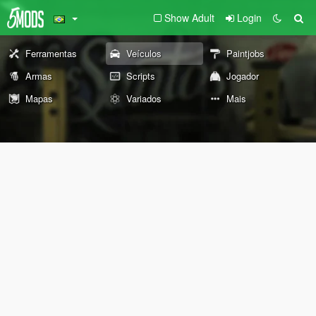
Show Adult
Login
Ferramentas
Veículos
Paintjobs
Armas
Scripts
Jogador
Mapas
Variados
Mais