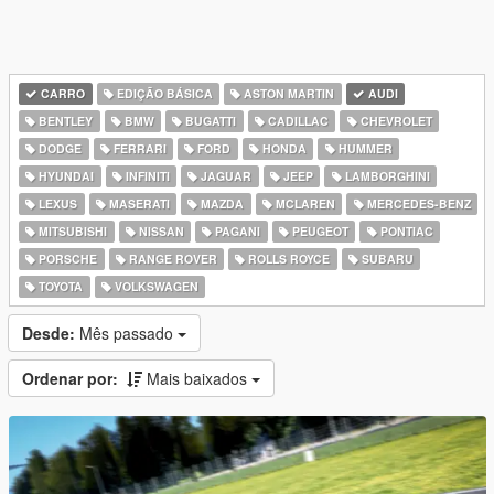
CARRO
EDIÇÃO BÁSICA
ASTON MARTIN
AUDI
BENTLEY
BMW
BUGATTI
CADILLAC
CHEVROLET
DODGE
FERRARI
FORD
HONDA
HUMMER
HYUNDAI
INFINITI
JAGUAR
JEEP
LAMBORGHINI
LEXUS
MASERATI
MAZDA
MCLAREN
MERCEDES-BENZ
MITSUBISHI
NISSAN
PAGANI
PEUGEOT
PONTIAC
PORSCHE
RANGE ROVER
ROLLS ROYCE
SUBARU
TOYOTA
VOLKSWAGEN
Desde:
Mês passado
Ordenar por:
Mais baixados