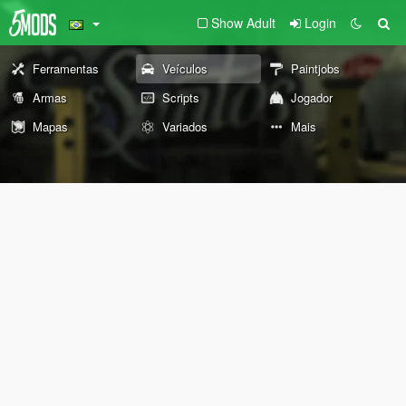
Show Adult
Login
Ferramentas
Veículos
Paintjobs
Armas
Scripts
Jogador
Mapas
Variados
Mais