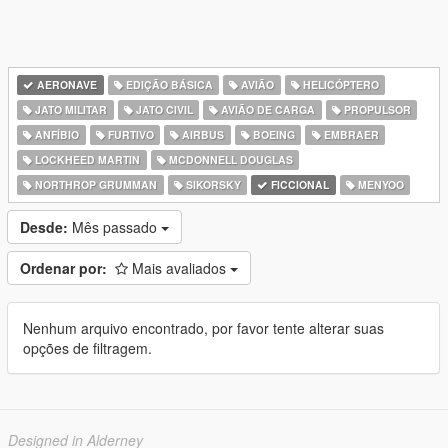
AERONAVE
EDIÇÃO BÁSICA
AVIÃO
HELICÓPTERO
JATO MILITAR
JATO CIVIL
AVIÃO DE CARGA
PROPULSOR
ANFÍBIO
FURTIVO
AIRBUS
BOEING
EMBRAER
LOCKHEED MARTIN
MCDONNELL DOUGLAS
NORTHROP GRUMMAN
SIKORSKY
FICCIONAL
MENYOO
Desde:
Mês passado
Ordenar por:
Mais avaliados
Nenhum arquivo encontrado, por favor tente alterar suas
opções de filtragem.
Designed in Alderney