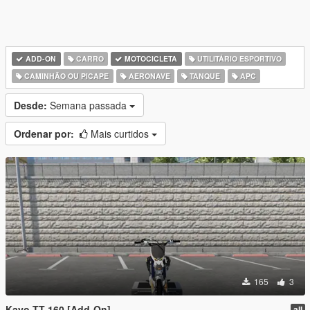
ADD-ON
CARRO
MOTOCICLETA
UTILITÁRIO ESPORTIVO
CAMINHÃO OU PICAPE
AERONAVE
TANQUE
APC
Desde:
Semana passada
Ordenar por:
Mais curtidos
165
3
Kayo TT 160 [Add-On]
all