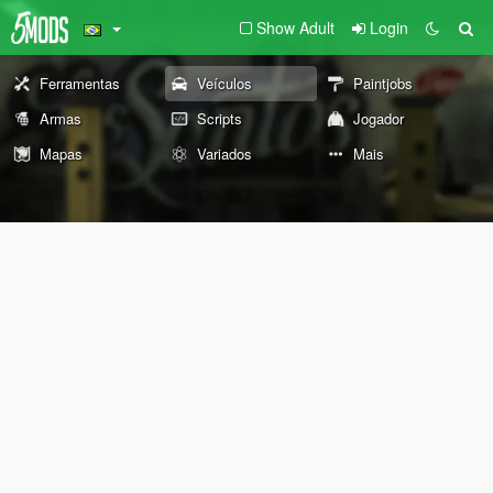
Show Adult
Login
Ferramentas
Veículos
Paintjobs
Armas
Scripts
Jogador
Mapas
Variados
Mais