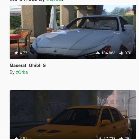
4.77
134.863
970
Maserati Ghibli S
By
zQrba
4.81
17.738
291