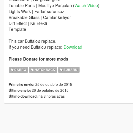
Tunable Parts | Modifiye Parçaları (
Watch Video
)
Lights Work | Farlar sorunsuz
Breakable Glass | Camlar kırılıyor
Dirt Effect | Kir Efekti
Template
This car Buffalo2 replace.
If you need Buffalo3 replace:
Download
Please Donate for more mods
CARRO
HATCHBACK
SUBARU
25 de outubro de 2015
Primeiro envio:
26 de outubro de 2015
Último envio:
há 3 horas atrás
Último download: