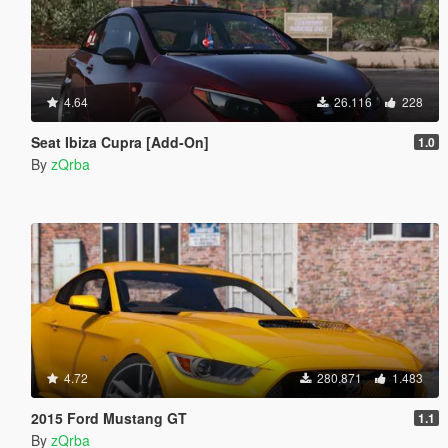
4.64
26.116
228
Seat Ibiza Cupra [Add-On]
1.0
By
zQrba
4.72
280.871
1.483
2015 Ford Mustang GT
1.1
By
zQrba