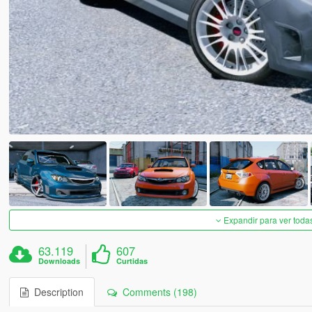
Expandir para ver toda
63.119
607
Downloads
Curtidas
Description
Comments (198)