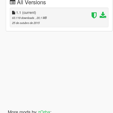
All Versions
1.1
(current)
63.119 downloads
, 20,1 MB
25 de outubro de 2015
More mods by
zQrba
: