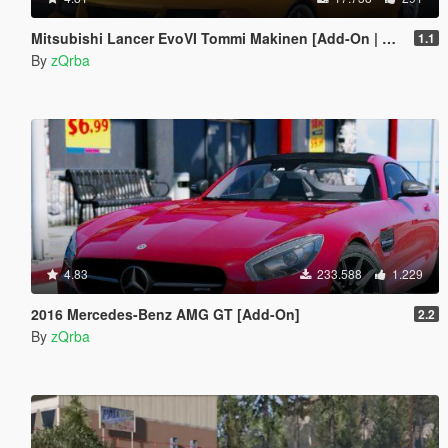
Mitsubishi Lancer EvoVI Tommi Makinen [Add-On | RHD | Wipers]
1.1
By
zQrba
4.83
233.588
1.229
2016 Mercedes-Benz AMG GT [Add-On]
2.2
By
zQrba