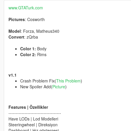
www.GTATurk.com
Pictures
: Cosworth
Model
: Forza, Matheus340
Convert
: zQrba
Color 1:
Body
Color 2:
Rims
v1.1
Crash Problem Fix(
This Problem
)
New Spoiler Add(
Picture
)
Features | Özellikler
------------------------------------
Have LODs | Lod Modelleri
Steeringwheel | Direksiyon
Dashboard | Hız göstergesi