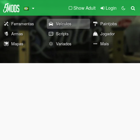
Show Adult
Login
Ferramentas
Veículos
Paintjobs
Armas
Scripts
Jogador
Mapas
Variados
Mais