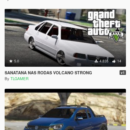
5.0
4.835
14
SANATANA NAS RODAS VOLCANO STRONG
v1
By
TLGAMER