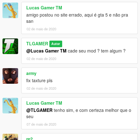
credits:
Lucas Gamer TM
author: TL MODS
amigo postou no site errado, aqui é gta 5 e não pra
Converting and Editing By: TL MODS
san
CHANNEL YOUTUBE -> https://www.youtube.com/TLMODS
02 de maio de 2020
••• WHO IS USING THE MOD LETS THE CREDITS IN THE
DESCRIPTION OF THE VIDEOS •••
TLGAMER
Autor
LOCAL: C: \ Program Files (x86) \ Grand Theft Auto V \
@Lucas Gamer TM
cade seu mod ? tem algum ?
x64e.rpf \ levels \ gta5 \ vehicles.rpf \
02 de maio de 2020
army
fix taxture pls
02 de maio de 2020
Lucas Gamer TM
@TLGAMER
tenho sim, e com certeza melhor que o
seu
07 de maio de 2020
re2