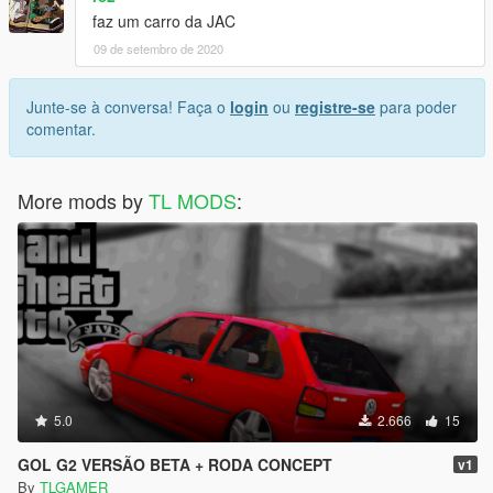
faz um carro da JAC
09 de setembro de 2020
Junte-se à conversa! Faça o
login
ou
registre-se
para poder
comentar.
More mods by
TL MODS
:
5.0
2.666
15
GOL G2 VERSÃO BETA + RODA CONCEPT
v1
By
TLGAMER