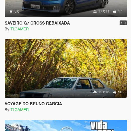
5.0
17.011
17
SAVEIRO G7 CROSS REBAIXADA
1.0
By
TLGAMER
12.816
50
VOYAGE DO BRUNO GARCIA
By
TLGAMER