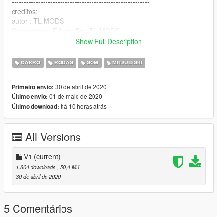
---------------------------------------------------------
creditos:
autor : TL MODS
Converção e Ediçao By : TL MODS
CANAL YOUTUBE --> https://www.youtube.com/TLMODS
Show Full Description
•••QUEM FOR USA O MOD DEIXA OS CREDITOS NA
DESCRIÇÃO DOS VIDEOS •••
CARRO
RODAS
SOM
MITSUBISHI
--------------------------------------------------------------------------------
LOCAL : C: \ Program Files (x86) \ Grand Theft Auto V \
30 de abril de 2020
Primeiro envio:
x64e.rpf \ levels \ gta5 \ vehicles.rpf \
01 de maio de 2020
Último envio:
há 10 horas atrás
Último download:
------------------------------------------------------------------------------
inglês
All Versions
Final version
V1
(current)
if you want to record video let the credits
1.804 downloads
, 50,4 MB
30 de abril de 2020
OTHERWISE, I WILL STOP FREEING THE MODS!
VIDEO LINK> https://www.youtube.com/TLMODS
5 Comentários