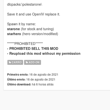
dlcpacks:\polestarone\
Save it and use OpenIV replace it.
Spawn it by name:
starone
(for stock and tuning)
starhero
(hero version/modified)
******PROHIBITED******
- PROHIBITED SELL THIS MOD
- Reupload this mod without my permission
CARRO
ADD-ON
16 de agosto de 2021
Primeiro envio:
16 de agosto de 2021
Último envio:
há 6 horas atrás
Último download: