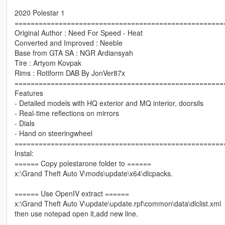
2020 Polestar 1
====================================================
Original Author : Need For Speed - Heat
Converted and Improved : Neeble
Base from GTA SA : NGR Ardiansyah
Tire : Artyom Kovpak
Rims : Rotiform DAB By JonVer87x
====================================================
Features
- Detailed models with HQ exterior and MQ interior, doorsils
- Real-time reflections on mirrors
- Dials
- Hand on steeringwheel
====================================================
Instal:
====== Copy polestarone folder to ======
x:\Grand Theft Auto V\mods\update\x64\dlcpacks.
====== Use OpenIV extract ======
x:\Grand Theft Auto V\update\update.rpf\common\data\dlclist.xml
then use notepad open it,add new line.