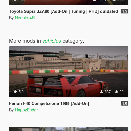
Toyota Supra JZA80 [Add-On | Tuning | RHD] outdated
1.5
By
Neeble-4R
More mods in
category:
vehicles
5.0
337
22
Ferrari F40 Competizione 1989 [Add-On]
1.0
By
HappyEndgr