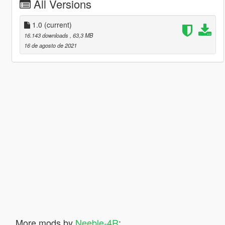
All Versions
1.0
(current)
16.143 downloads
, 63,3 MB
16 de agosto de 2021
More mods by
Neeble-4R
: