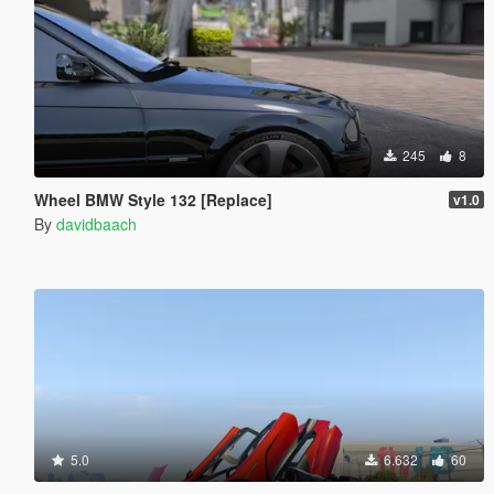
245
8
Wheel BMW Style 132 [Replace]
v1.0
By
davidbaach
5.0
6.632
60