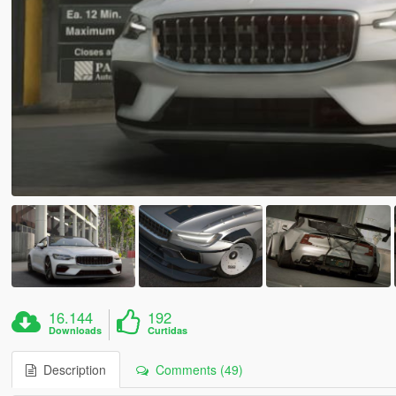
16.144
192
Downloads
Curtidas
Description
Comments (49)