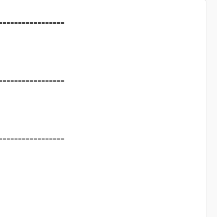
=================
=================
=================