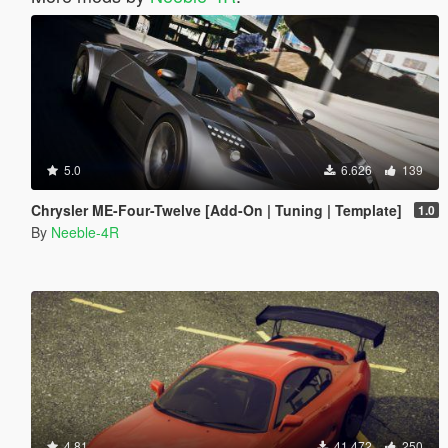
5.0
6.626
139
Chrysler ME-Four-Twelve [Add-On | Tuning | Template]
1.0
By
Neeble-4R
4.81
41.472
250