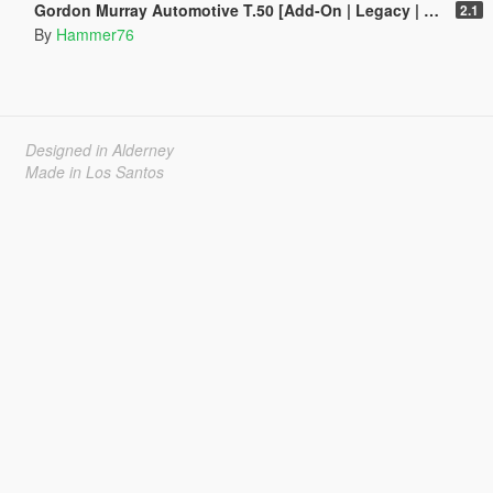
Gordon Murray Automotive T.50 [Add-On | Legacy | Enhanced]
2.1
By
Hammer76
Designed in Alderney
Made in Los Santos