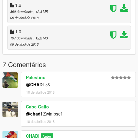
1.2
390 downloads
, 12,3 MB
09 de abril de 2018
1.0
197 downloads
, 12,2 MB
08 de abril de 2018
7 Comentários
Palestino
@CHADI
<3
10 de abril de 2018
Cabe Gallo
@chadi
Zwin bsef
10 de abril de 2018
CHADI
Autor