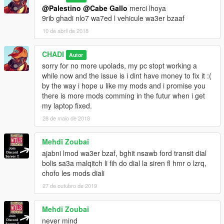
@Palestino
@Cabe Gallo
merci lhoya
9rib ghadi nlo7 wa7ed l vehicule wa3er bzaaf
10 de abril de 2018
CHADI
Autor
sorry for no more upolads, my pc stopt working a
while now and the issue is i dint have money to fix it :(
by the way i hope u like my mods and i promise you
there is more mods comming in the futur when i get
my laptop fixed.
28 de maio de 2018
Mehdi Zoubai
ajabni lmod wa3er bzaf, bghit nsawb ford transit dial
bolis sa3a malqitch li fih do dial la siren fl hmr o lzrq,
chofo les mods diali
27 de outubro de 2019
Mehdi Zoubai
never mind