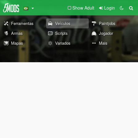
Show Adult
Login
Ferramentas
Veículos
Paintjobs
Armas
Scripts
Jogador
Mapas
Variados
Mais