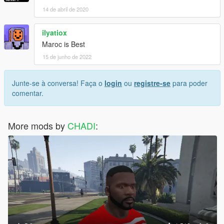
14 de abril de 2020
ilyatiox
Maroc is Best
15 de junho de 2022
Junte-se à conversa! Faça o
login
ou
registre-se
para poder
comentar.
More mods by
CHADI
: