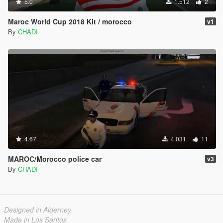
5.0
1.512
2
Maroc World Cup 2018 Kit / morocco
v1
By
CHADI
4.67
4.031
11
MAROC/Morocco police car
v3
By
CHADI
Designed in Alderney
Made in Los Santos