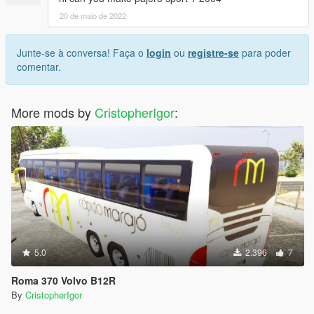
20 de maio de 2022
Junte-se à conversa! Faça o
login
ou
registre-se
para poder
comentar.
More mods by
CristopherIgor
:
5.0
2.396
7
Roma 370 Volvo B12R
By
CristopherIgor