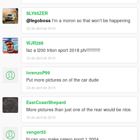
SLY95ZER
@legoboss
I'm a moron so that won't be happening
22 de abril de 2019
WJR288
faz a l200 triton sport 2018 pfv!!!!!!!!!!!
23 de abril de 2019
lorenzoP99
Put more pictures on of the car dude
23 de abril de 2019
EastCoastShepard
More pictures than just one of the rear would be nice.
25 de abril de 2019
venger55
hi can you make pajero sport 1 2004