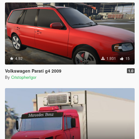
4.92
1.931
15
Volkswagen Parati g4 2009
1.0
By
CristopherIgor