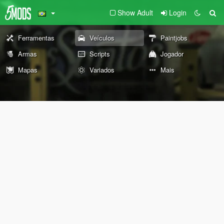
Show Adult
Login
Ferramentas
Veículos
Paintjobs
Armas
Scripts
Jogador
Mapas
Variados
Mais