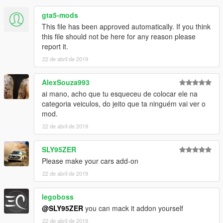
gta5-mods
This file has been approved automatically. If you think
this file should not be here for any reason please
report it.
22 de abril de 2019
AlexSouza993
ai mano, acho que tu esqueceu de colocar ele na
categoria veiculos, do jeito que ta ninguém vai ver o
mod.
22 de abril de 2019
SLY95ZER
Please make your cars add-on
22 de abril de 2019
legoboss
@SLY95ZER
you can mack it addon yourself
22 de abril de 2019