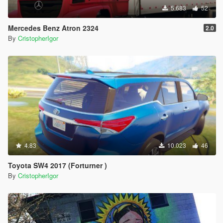
5.683
52
Mercedes Benz Atron 2324
2.0
By
CristopherIgor
4.83
10.023
46
Toyota SW4 2017 (Forturner )
By
CristopherIgor