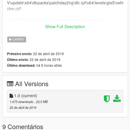
V\update\x64\dlcpacks\patchday2ng\dlc.rpf\x64\levels\gta5\vehi
cles.rpf\
Grand Theft Auto V\\x64e.rpf\levels\gta5\vehicles.rpf\
Show Full Description
.........Peço educação, respeite o trabalho dos outros........
CARRO
22 de abril de 2019
Primeiro envio:
22 de abril de 2019
Último envio:
há 6 horas atrás
Último download:
All Versions
1.0
(current)
1.675 downloads
, 22,5 MB
22 de abril de 2019
9 Comentários