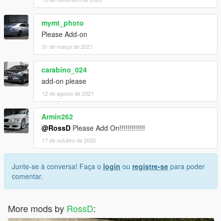
mymt_photo
Please Add-on
31 de março de 2021
carabino_024
add-on please
12 de agosto de 2021
Armin262
@RossD
Please Add On!!!!!!!!!!!!!
17 de outubro de 2025
Junte-se à conversa! Faça o
login
ou
registre-se
para poder
comentar.
More mods by
RossD
: