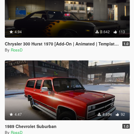
4.94
3.642
113
Chrysler 300 Hurst 1970 [Add-On | Animated | Template | LODs]
1.0
By
RossD
4.47
8.634
92
1989 Chevrolet Suburban
1.0
By
RossD