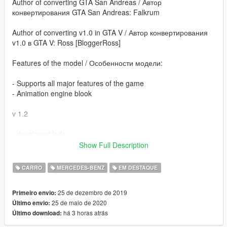
Author of converting GTA San Andreas / Автор
конвертирования GTA San Andreas: Falkrum
Author of converting v1.0 in GTA V / Автор конвертирования
v1.0 в GTA V: Ross [BloggerRoss]
Features of the model / Особенности модели:
- Supports all major features of the game
- Animation engine blook
v 1.2
- developed lods
- correct texture
Show Full Description
- alternative wheels
CARRO
MERCEDES-BENZ
EM DESTAQUE
25 de dezembro de 2019
Primeiro envio:
25 de maio de 2020
Último envio:
há 3 horas atrás
Último download: