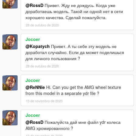
@RossD
Привет. Жду не дождусь. Когда уже
доработаешь модель. Такой ни одной нет в сети
хорошего качества. Сделай пожалуйста.
28 de outubro de 2020
Jocoer
@Kopatych
Привет. А ты себе эту модель не
доработал случайно. Если да может поделишься
для личного пользования ?
28 de outubro de 2020
Jocoer
@ReNNie
Hi. Can you get the AMG wheel texture
from this model in a separate ydr file ?
13 de novembro de 2020
Jocoer
@RossD
Пожалуйста дай мне файл ydr колеса
AMG хромированного ?
13 de novembro de 2020