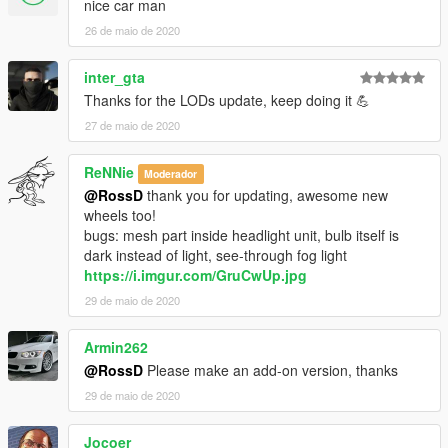
nice car man
26 de maio de 2020
inter_gta
Thanks for the LODs update, keep doing it 💪
27 de maio de 2020
ReNNie
Moderador
@RossD
thank you for updating, awesome new
wheels too!
bugs: mesh part inside headlight unit, bulb itself is
dark instead of light, see-through fog light
https://i.imgur.com/GruCwUp.jpg
29 de maio de 2020
Armin262
@RossD
Please make an add-on version, thanks
29 de maio de 2020
Jocoer