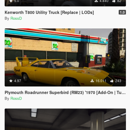
5.0
4.440
82
Kenworth T800 Utility Truck [Replace | LODs]
1.0
By
RossD
4.97
16.011
243
Plymouth Roadrunner Superbird (RM23) '1970 [Add-On | Tuning]
By
RossD