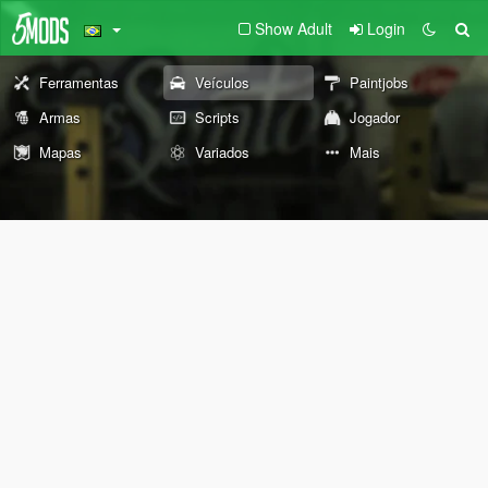
Show Adult
Login
Ferramentas
Veículos
Paintjobs
Armas
Scripts
Jogador
Mapas
Variados
Mais