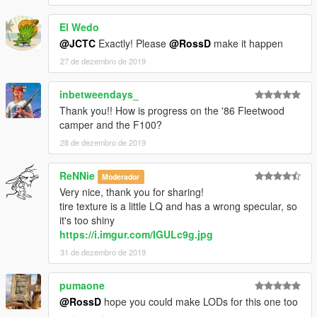
El Wedo
@JCTC
Exactly! Please
@RossD
make it happen
27 de dezembro de 2019
inbetweendays_
Thank you!! How is progress on the '86 Fleetwood
camper and the F100?
28 de dezembro de 2019
ReNNie
Moderador
Very nice, thank you for sharing!
tire texture is a little LQ and has a wrong specular, so
it's too shiny
https://i.imgur.com/IGULc9g.jpg
31 de dezembro de 2019
pumaone
@RossD
hope you could make LODs for this one too