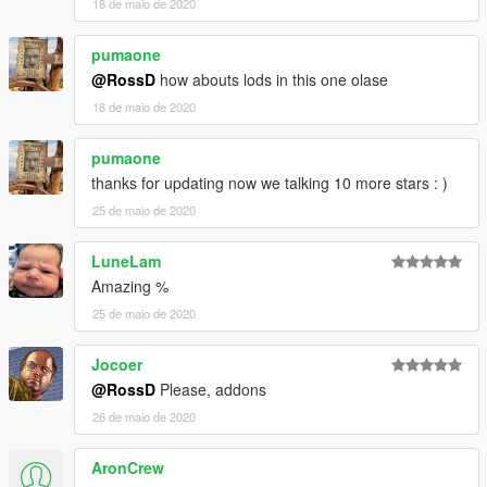
18 de maio de 2020
pumaone
@RossD
how abouts lods in this one olase
18 de maio de 2020
pumaone
thanks for updating now we talking 10 more stars : )
25 de maio de 2020
LuneLam
Amazing %
25 de maio de 2020
Jocoer
@RossD
Please, addons
26 de maio de 2020
AronCrew