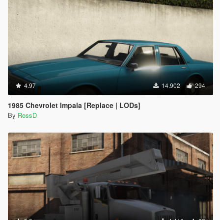
4.97
14.902
294
1985 Chevrolet Impala [Replace | LODs]
By
RossD