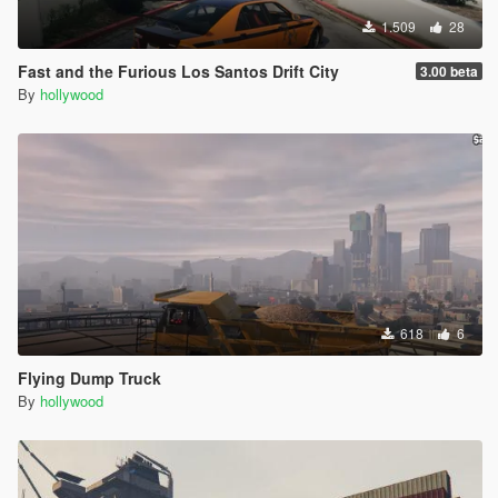
1.509
28
Fast and the Furious Los Santos Drift City
3.00 beta
By
hollywood
618
6
Flying Dump Truck
By
hollywood