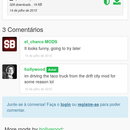
328 downloads
, 19 KB
14 de julho de 2015
3 Comentários
el_charco MODS
It looks funny, going to try later
15 de julho de 2015
hollywood
Autor
im driving the taco truck from the drift city mod for
some reason lol
15 de julho de 2015
Junte-se à conversa! Faça o
login
ou
registre-se
para poder
comentar.
More mods by
hollywood
: