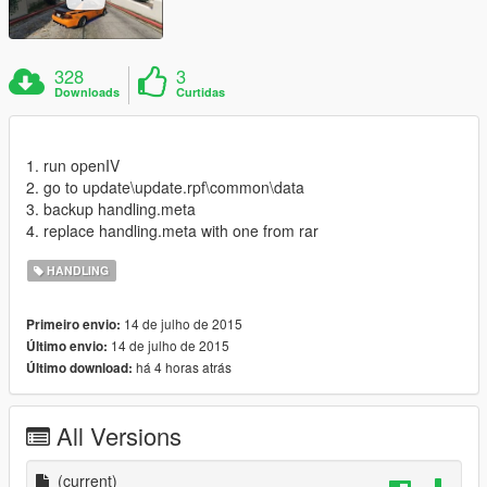
328
3
Downloads
Curtidas
1. run openIV
2. go to update\update.rpf\common\data
3. backup handling.meta
4. replace handling.meta with one from rar
HANDLING
14 de julho de 2015
Primeiro envio:
14 de julho de 2015
Último envio:
há 4 horas atrás
Último download:
All Versions
(current)