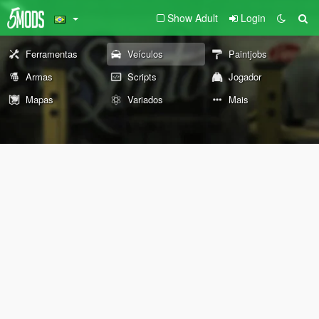
Show Adult
Login
Ferramentas
Veículos
Paintjobs
Armas
Scripts
Jogador
Mapas
Variados
Mais