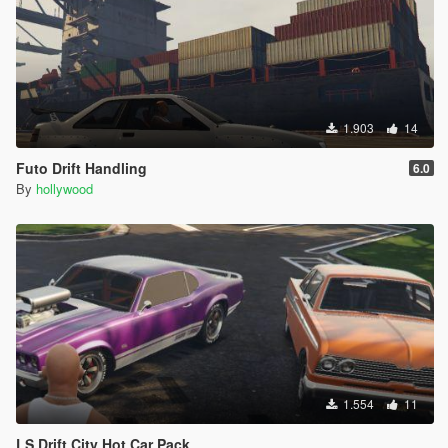
1.903
14
Futo Drift Handling
6.0
By
hollywood
1.554
11
LS Drift City Hot Car Pack