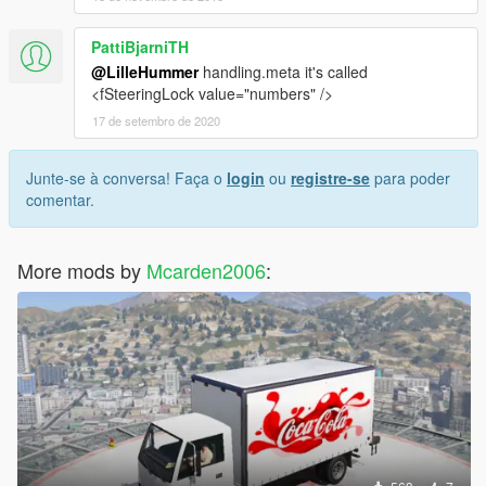
PattiBjarniTH
@LilleHummer
handling.meta it's called
<fSteeringLock value="numbers" />
17 de setembro de 2020
Junte-se à conversa! Faça o
login
ou
registre-se
para poder
comentar.
More mods by
Mcarden2006
: