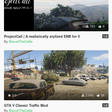
703
9
ProjectCali | A realistically stylized ENB for V
1.0
By
BiscuitTheCollie
5.0
2.045
36
GTA V Classic Traffic Mod
1.0
By
BiscuitTheCollie