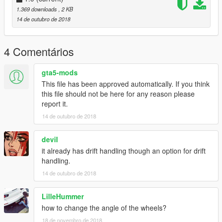
1.369 downloads
, 2 KB
14 de outubro de 2018
4 Comentários
gta5-mods
This file has been approved automatically. If you think
this file should not be here for any reason please
report it.
14 de outubro de 2018
deviI
it already has drift handling though an option for drift
handling.
14 de outubro de 2018
LilleHummer
how to change the angle of the wheels?
18 de novembro de 2018