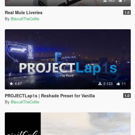
563
7
Real Mule Liveries
1.0
By
BiscuitTheCollie
4.67
2.133
11
PROJECTLap1s | Reshade Preset for Vanilla
1.0
By
BiscuitTheCollie