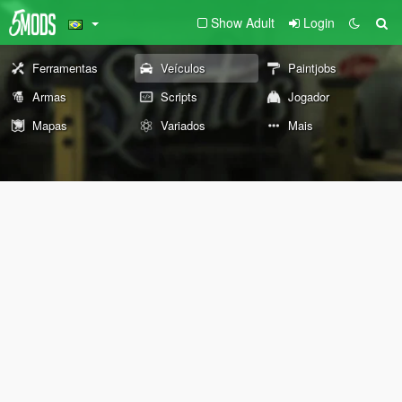
Show Adult
Login
Ferramentas
Veículos
Paintjobs
Armas
Scripts
Jogador
Mapas
Variados
Mais