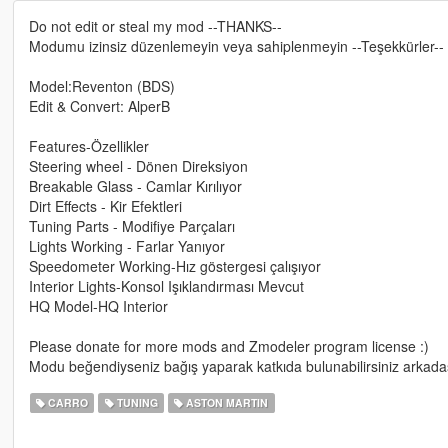
Do not edit or steal my mod --THANKS--
Modumu izinsiz düzenlemeyin veya sahiplenmeyin --Teşekkürler--
Model:Reventon (BDS)
Edit & Convert: AlperB
Features-Özellikler
Steering wheel - Dönen Direksiyon
Breakable Glass - Camlar Kırılıyor
Dirt Effects - Kir Efektleri
Tuning Parts - Modifiye Parçaları
Lights Working - Farlar Yanıyor
Speedometer Working-Hız göstergesi çalışıyor
Interior Lights-Konsol Işıklandırması Mevcut
HQ Model-HQ Interior
Please donate for more mods and Zmodeler program license :)
Modu beğendiyseniz bağış yaparak katkıda bulunabilirsiniz arkadaş
CARRO
TUNING
ASTON MARTIN