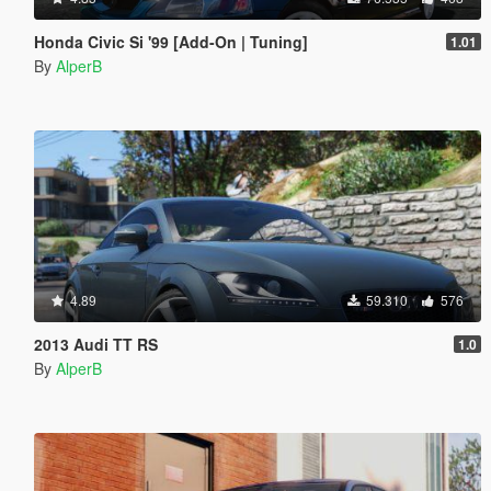
Honda Civic Si '99 [Add-On | Tuning]
1.01
By
AlperB
4.89
59.310
576
2013 Audi TT RS
1.0
By
AlperB