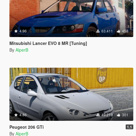
4.96
63.411
458
Mitsubishi Lancer EVO 8 MR [Tuning]
By
AlperB
4.86
49.219
301
Peugeot 206 GTi
1.1
By
AlperB