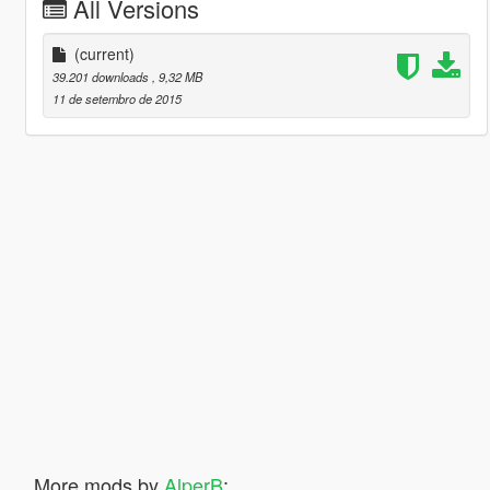
All Versions
(current)
39.201 downloads
, 9,32 MB
11 de setembro de 2015
More mods by
AlperB
: