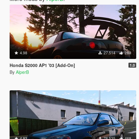
4.98
27.514
288
Honda S2000 AP1 '03 [Add-On]
1.0
By
AlperB
4.83
76.535
468