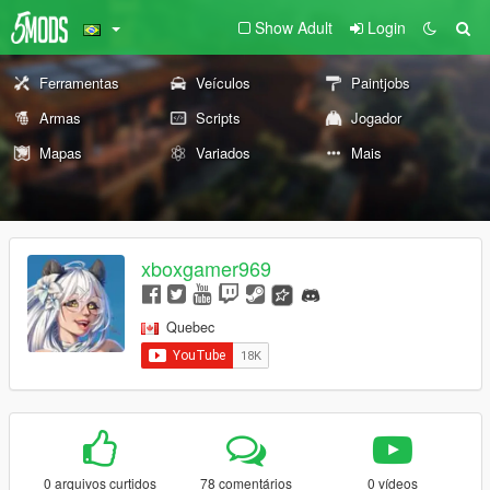
Show Adult
Login
Ferramentas
Veículos
Paintjobs
Armas
Scripts
Jogador
Mapas
Variados
Mais
xboxgamer969
Quebec
0 arquivos curtidos
78 comentários
0 vídeos