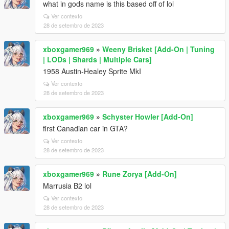
what in gods name is this based off of lol
Ver contexto
28 de setembro de 2023
xboxgamer969
»
Weeny Brisket [Add-On | Tuning
| LODs | Shards | Multiple Cars]
1958 Austin-Healey Sprite MkI
Ver contexto
28 de setembro de 2023
xboxgamer969
»
Schyster Howler [Add-On]
first Canadian car in GTA?
Ver contexto
28 de setembro de 2023
xboxgamer969
»
Rune Zorya [Add-On]
Marrusia B2 lol
Ver contexto
28 de setembro de 2023