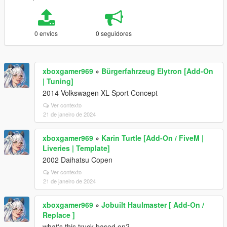
0 envios
0 seguidores
xboxgamer969
»
Bürgerfahrzeug Elytron [Add-On
| Tuning]
2014 Volkswagen XL Sport Concept
Ver contexto
21 de janeiro de 2024
xboxgamer969
»
Karin Turtle [Add-On / FiveM |
Liveries | Template]
2002 Daihatsu Copen
Ver contexto
21 de janeiro de 2024
xboxgamer969
»
Jobuilt Haulmaster [ Add-On /
Replace ]
what's this truck based on?