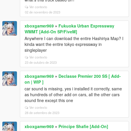
Ver contexto
02 de novembro de 2023
xboxgamer969
»
Fukuoka Urban Expressway
WMMT [Add-On SP/FiveM]
Anywhere I can download the entire Hashiriya Map? I
kinda want the entire tokyo expressway in
singleplayer
Ver contexto
23 de outubro de 2023
xboxgamer969
»
Declasse Premier 200 SS [ Add-
on | WIP ]
car sound is missing, yes i installed it correctly, same
as hundreds of other add on cars, all the other cars
sound fine except this one
Ver contexto
28 de setembro de 2023
xboxgamer969
»
Principe Shafie [Add-On]