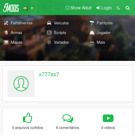
Show Adult
Login
Ferramentas
Veículos
Paintjobs
Armas
Scripts
Jogador
Mapas
Variados
Mais
x777ss7
0 arquivos curtidos
6 comentários
0 vídeos