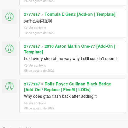
26 de agosto de 2022
x777ss7
»
Formula E Gen2 [Add-on | Template]
为什么会闪退啊
Ver contexto
12 de agosto de 2022
x777ss7
»
2010 Aston Martin One-77 [Add-On |
Template]
I did every step of the way why I still couldn't open it
Ver contexto
08 de agosto de 2022
x777ss7
»
Rolls Royce Cullinan Black Badge
[Add-On / Replace | FiveM | LODs]
Why does gta5 flash back after adding it
Ver contexto
08 de agosto de 2022