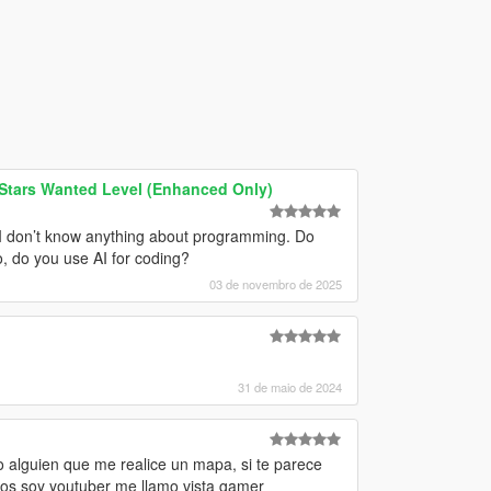
 Stars Wanted Level (Enhanced Only)
 I don’t know anything about programming. Do
, do you use AI for coding?
03 de novembro de 2025
31 de maio de 2024
alguien que me realice un mapa, si te parece
eos soy youtuber me llamo vista gamer