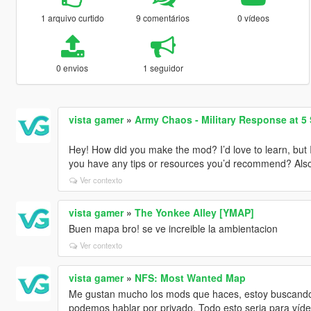
1 arquivo curtido
9 comentários
0 vídeos
0 envios
1 seguidor
vista gamer
»
Army Chaos - Military Response at 5
Hey! How did you make the mod? I’d love to learn, but
you have any tips or resources you’d recommend? Also
Ver contexto
vista gamer
»
The Yonkee Alley [YMAP]
Buen mapa bro! se ve increible la ambientacion
Ver contexto
vista gamer
»
NFS: Most Wanted Map
Me gustan mucho los mods que haces, estoy buscando 
podemos hablar por privado. Todo esto seria para víd