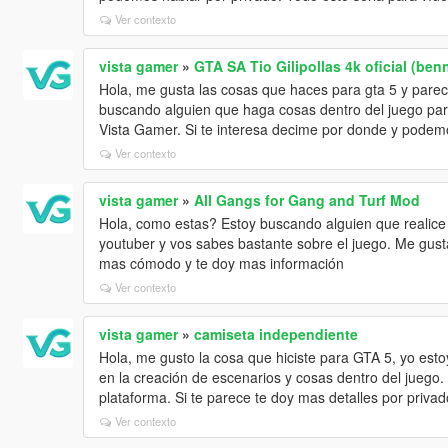
Ver contexto
vista gamer
»
GTA SA Tio Gilipollas 4k oficial (ben
Hola, me gusta las cosas que haces para gta 5 y pare
buscando alguien que haga cosas dentro del juego par
Vista Gamer. Si te interesa decime por donde y podem
Ver contexto
vista gamer
»
All Gangs for Gang and Turf Mod
Hola, como estas? Estoy buscando alguien que realic
youtuber y vos sabes bastante sobre el juego. Me gust
mas cómodo y te doy mas información
Ver contexto
vista gamer
»
camiseta independiente
Hola, me gusto la cosa que hiciste para GTA 5, yo es
en la creación de escenarios y cosas dentro del juego.
plataforma. Si te parece te doy mas detalles por privad
Ver contexto