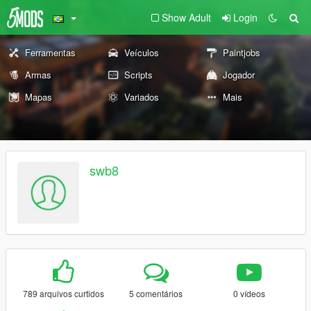
Show Adult
Login
Ferramentas
Veículos
Paintjobs
Armas
Scripts
Jogador
Mapas
Variados
Mais
swb8
789 arquivos curtidos
5 comentários
0 vídeos