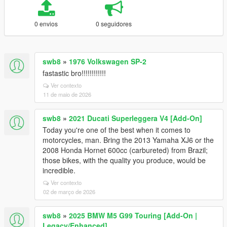
0 envios
0 seguidores
swb8
»
1976 Volkswagen SP-2
fastastic bro!!!!!!!!!!!!
Ver contexto
11 de maio de 2026
swb8
»
2021 Ducati Superleggera V4 [Add-On]
Today you're one of the best when it comes to
motorcycles, man. Bring the 2013 Yamaha XJ6 or the
2008 Honda Hornet 600cc (carbureted) from Brazil;
those bikes, with the quality you produce, would be
incredible.
Ver contexto
02 de março de 2026
swb8
»
2025 BMW M5 G99 Touring [Add-On |
Legacy/Enhanced]