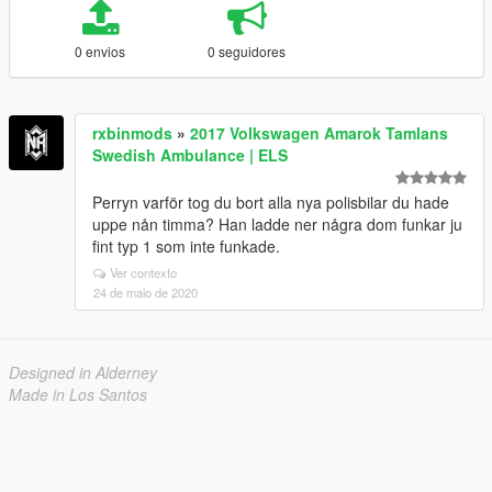
0 envios
0 seguidores
rxbinmods
»
2017 Volkswagen Amarok Tamlans
Swedish Ambulance | ELS
Perryn varför tog du bort alla nya polisbilar du hade
uppe nån timma? Han ladde ner några dom funkar ju
fint typ 1 som inte funkade.
Ver contexto
24 de maio de 2020
Designed in Alderney
Made in Los Santos