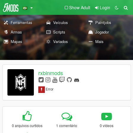
Show Adult
Login
Ferramentas
Veículos
Paintjobs
Armas
Scripts
Jogador
Mapas
Variados
Mais
rxbinmods
0 arquivos curtidos
1 comentário
0 vídeos