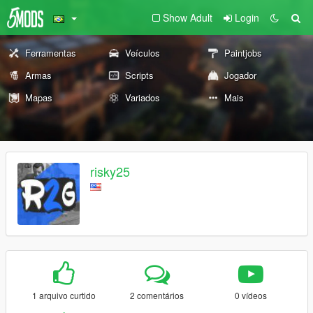
Show Adult
Login
Ferramentas
Veículos
Paintjobs
Armas
Scripts
Jogador
Mapas
Variados
Mais
risky25
1 arquivo curtido
2 comentários
0 vídeos