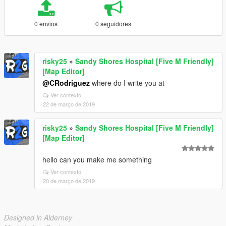
0 envios
0 seguidores
risky25
»
Sandy Shores Hospital [Five M Friendly]
[Map Editor]
@CRodriguez
where do I write you at
Ver contexto
22 de março de 2019
risky25
»
Sandy Shores Hospital [Five M Friendly]
[Map Editor]
hello can you make me something
Ver contexto
20 de março de 2019
Designed in Alderney