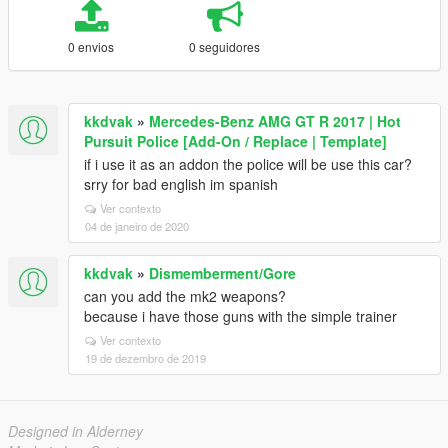
0 envios
0 seguidores
kkdvak
»
Mercedes-Benz AMG GT R 2017 | Hot
Pursuit Police [Add-On / Replace | Template]
if i use it as an addon the police will be use this car?
srry for bad english im spanish
Ver contexto
04 de janeiro de 2020
kkdvak
»
Dismemberment/Gore
can you add the mk2 weapons?
because i have those guns with the simple trainer
Ver contexto
19 de dezembro de 2019
Designed in Alderney