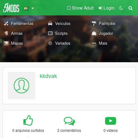
Show Adult
Login
Ferramentas
Veículos
Paintjobs
Armas
Scripts
Jogador
Mapas
Variados
Mais
kkdvak
0 arquivos curtidos
2 comentários
0 vídeos