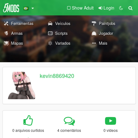
Show Adult
Login
Ferramentas
Veículos
Paintjobs
Armas
Scripts
Jogador
Mapas
Variados
Mais
kevin8869420
0 arquivos curtidos
4 comentários
0 vídeos