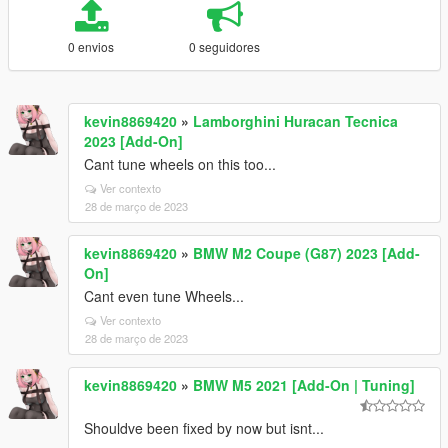
0 envios
0 seguidores
kevin8869420
»
Lamborghini Huracan Tecnica
2023 [Add-On]
Cant tune wheels on this too...
Ver contexto
28 de março de 2023
kevin8869420
»
BMW M2 Coupe (G87) 2023 [Add-
On]
Cant even tune Wheels...
Ver contexto
28 de março de 2023
kevin8869420
»
BMW M5 2021 [Add-On | Tuning]
Shouldve been fixed by now but isnt...