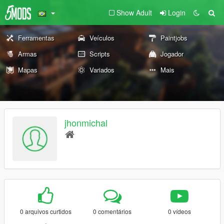
Show Adult
Login
Ferramentas
Veículos
Paintjobs
Armas
Scripts
Jogador
Mapas
Variados
Mais
jhonmichal
0 arquivos curtidos
0 comentários
0 vídeos