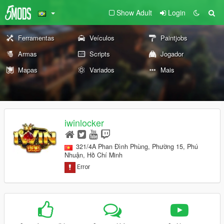
Show Adult
Login
Ferramentas
Veículos
Paintjobs
Armas
Scripts
Jogador
Mapas
Variados
Mais
iwinlocker
321/4A Phan Đình Phùng, Phường 15, Phú
Nhuận, Hồ Chí Minh