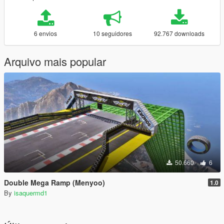
6 envios
10 seguidores
92.767 downloads
Arquivo mais popular
50.660
6
Double Mega Ramp (Menyoo)
1.0
By
isaquermd1