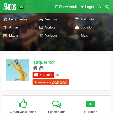
Show Adult
Login
Ferramentas
Veículos
Paintjobs
Armas
Scripts
Jogador
Mapas
Variados
Mais
isaquermd1
Apoie-me em
4 arquivos curtidos
1 comentário
12 vídeos