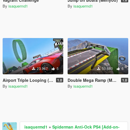
Vagrant Challenge
Jump on Boats (Menyoo)
1.0
By
isaquermd1
By
isaquermd1
23.967
5
50.660
6
Airport Triple Looping (Menyoo)
Double Mega Ramp (Menyoo)
1.0
1.0
By
isaquermd1
By
isaquermd1
isaquermd1
»
Spiderman Anti-Ock PS4 [Add-on-