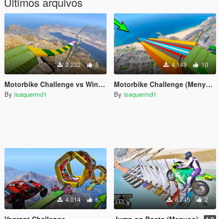
Últimos arquivos
3.232
5
4.149
10
Motorbike Challenge vs Wind Turbines (Menyoo)
Motorbike Challenge (Menyoo)
By
isaquermd1
By
isaquermd1
4.014
6
6.745
2