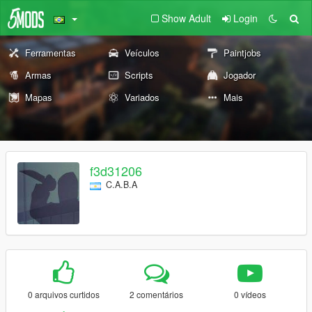
Show Adult
Login
Ferramentas
Veículos
Paintjobs
Armas
Scripts
Jogador
Mapas
Variados
Mais
f3d31206
C.A.B.A
0 arquivos curtidos
2 comentários
0 vídeos