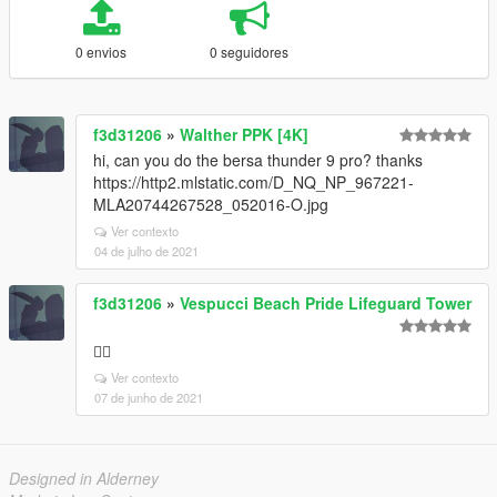
0 envios
0 seguidores
f3d31206
»
Walther PPK [4K]
hi, can you do the bersa thunder 9 pro? thanks
https://http2.mlstatic.com/D_NQ_NP_967221-
MLA20744267528_052016-O.jpg
Ver contexto
04 de julho de 2021
f3d31206
»
Vespucci Beach Pride Lifeguard Tower
🏳️‍🌈
Ver contexto
07 de junho de 2021
Designed in Alderney