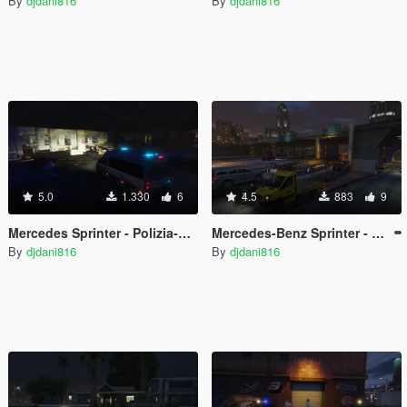
By
djdani816
By
djdani816
5.0
1.330
6
4.5
883
9
Mercedes Sprinter - Polizia-Reparto Mobile [ELS]
Mercedes-Benz Sprinter - ACI Soccorso Stradale [ELS]
By
djdani816
By
djdani816