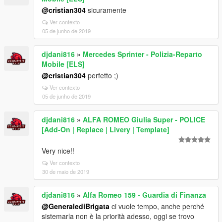
@cristian304
sicuramente
Ver contexto
05 de junho de 2019
djdani816
»
Mercedes Sprinter - Polizia-Reparto
Mobile [ELS]
@cristian304
perfetto ;)
Ver contexto
05 de junho de 2019
djdani816
»
ALFA ROMEO Giulia Super - POLICE
[Add-On | Replace | Livery | Template]
Very nice!!
Ver contexto
30 de maio de 2019
djdani816
»
Alfa Romeo 159 - Guardia di Finanza
@GeneralediBrigata
ci vuole tempo, anche perché
sistemarla non è la priorità adesso, oggi se trovo