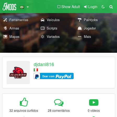
Show Adult
Login
Ferramentas
Veículos
Paintjobs
Armas
Scripts
Jogador
Mapas
Variados
Mais
djdani816
Doar com
32 arquivos curtidos
28 comentários
0 vídeos