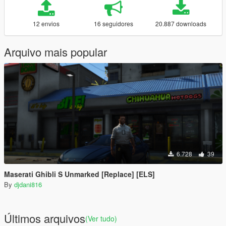
12 envios
16 seguidores
20.887 downloads
Arquivo mais popular
6.728
39
Maserati Ghibli S Unmarked [Replace] [ELS]
By
djdani816
Últimos arquivos
(Ver tudo)