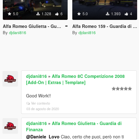
5.0
1.328
6
5.0
1.393
4
Alfa Romeo Giulietta - Guardia di Finanza
Alfa Romeo 159 - Guardia di Finanza
By
djdani816
By
djdani816
djdani816
»
Alfa Romeo 8C Competizione 2008
[Add-On | Extras | Template]
Good Work!!
Ver contexto
03 de agosto de 2020
djdani816
»
Alfa Romeo Giulietta - Guardia di
Finanza
@Daniele_Lovo
Ciao, certo che puoi, però non ti