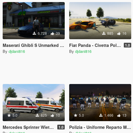
6.728
39
885
16
Maserati Ghibli S Unmarked [Replace] [ELS]
Fiat Panda - Civetta Polizia [ELS]
1.0
By
djdani816
By
djdani816
5.0
825
10
5.0
1.466
13
Mercedes Sprinter Wietmarscher - Pack Skin Croce Rossa-Misericordia [ELS]
Polizia - Uniforme Reparto Mobile
1.0