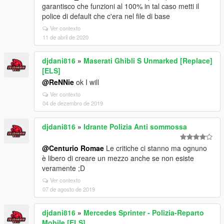
garantisco che funzioni al 100% in tal caso metti il
police di default che c'era nel file di base
Ver contexto
11 de abril de 2020
djdani816
»
Maserati Ghibli S Unmarked [Replace]
[ELS]
@ReNNie
ok I will
Ver contexto
04 de dezembro de 2019
djdani816
»
Idrante Polizia Anti sommossa
@Centurio Romae
Le critiche ci stanno ma ognuno
è libero di creare un mezzo anche se non esiste
veramente ;D
Ver contexto
07 de agosto de 2019
djdani816
»
Mercedes Sprinter - Polizia-Reparto
Mobile [ELS]