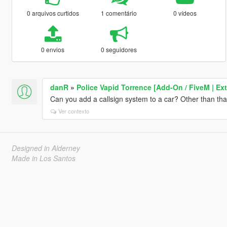
0 arquivos curtidos
1 comentário
0 vídeos
0 envios
0 seguidores
danR
»
Police Vapid Torrence [Add-On / FiveM | Ex
Can you add a callsign system to a car? Other than that 
Ver contexto
Designed in Alderney
Made in Los Santos