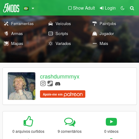
Show Adult
Login
Ferramentas
Veículos
Paintjobs
Armas
Scripts
Jogador
Mapas
Variados
Mais
crashdummmyx
Apoie-me em
0 arquivos curtidos
9 comentários
0 vídeos