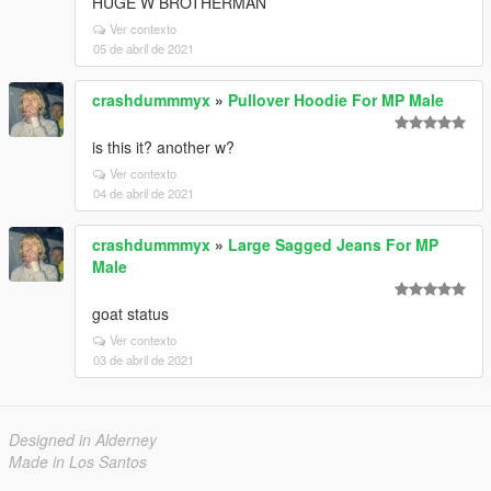
HUGE W BROTHERMAN
Ver contexto
05 de abril de 2021
crashdummmyx
»
Pullover Hoodie For MP Male
is this it? another w?
Ver contexto
04 de abril de 2021
crashdummmyx
»
Large Sagged Jeans For MP
Male
goat status
Ver contexto
03 de abril de 2021
Designed in Alderney
Made in Los Santos