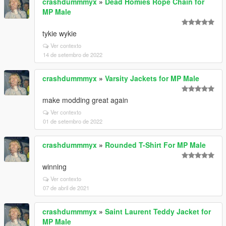
crashdummmyx
»
Dead Homies Rope Chain for
MP Male
tykie wykie
Ver contexto
14 de setembro de 2022
crashdummmyx
»
Varsity Jackets for MP Male
make modding great again
Ver contexto
01 de setembro de 2022
crashdummmyx
»
Rounded T-Shirt For MP Male
winning
Ver contexto
07 de abril de 2021
crashdummmyx
»
Saint Laurent Teddy Jacket for
MP Male