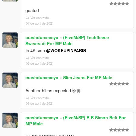
goated
Ver contexto
07 de abril de 2021
crashdummmyx
»
(FiveM/SP) Techfleece
Sweatsuit For MP Male
In 4K smh
@WOKEUPINPARIS
Ver contexto
06 de abril de 2021
crashdummmyx
»
Slim Jeans For MP Male
Another hit as expected 🤟🏾
Ver contexto
06 de abril de 2021
crashdummmyx
»
(FiveM/SP) B.B Simon Belt For
MP Male