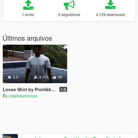
1 envio
5 seguidores
4.129 downloads
Últimos arquivos
5.0
4.129
38
Loose Shirt by Protrikk [MP Male / FiveM]
1.0
By
crashdummmyx