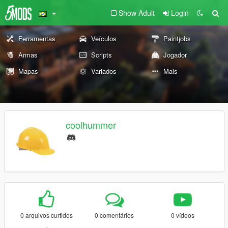
Show Adult
Login
Ferramentas
Veículos
Paintjobs
Armas
Scripts
Jogador
Mapas
Variados
Mais
coolhummer
0 arquivos curtidos
0 comentários
0 vídeos