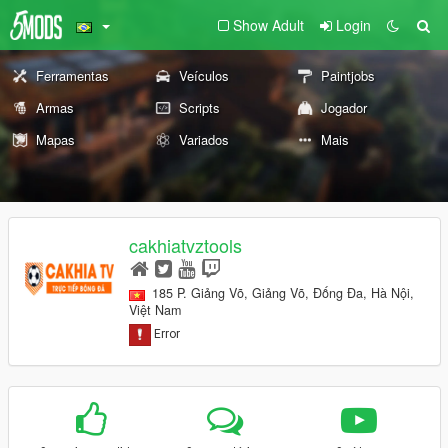
Show Adult
Login
Ferramentas
Veículos
Paintjobs
Armas
Scripts
Jogador
Mapas
Variados
Mais
cakhiatvztools
185 P. Giảng Võ, Giảng Võ, Đống Đa, Hà Nội,
Việt Nam