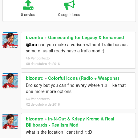
0 envios
0 seguidores
bizontrc
»
Gameconfig for Legacy & Enhanced
@bro
can you make a verison without Trafic becaus
some of us all ready have a trafic mod :)
Ver contexto
09 de outubro de 2016
bizontrc
»
Colorful Icons (Radio + Weapons)
Bro sory but you can find evrey where 1.2 i like that
one more more options
Ver contexto
02 de outubro de 2016
bizontrc
»
In-N-Out & Krispy Kreme & Real
Billboards - Realism Mod
what is the location i cant find it :D