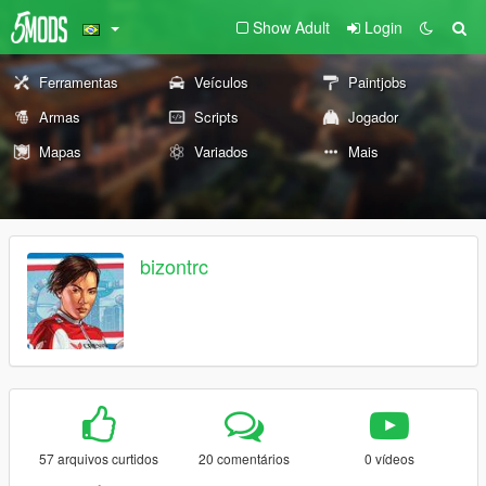
Show Adult
Login
Ferramentas
Veículos
Paintjobs
Armas
Scripts
Jogador
Mapas
Variados
Mais
bizontrc
57 arquivos curtidos
20 comentários
0 vídeos