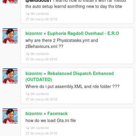
@MiGGousT
İ learnd how to install it with rar metod
thx auto setup learnd somthing new to day thx btw
Ver contexto
27 de março de 2016
bizontrc
»
Euphoria Ragdoll Overhaul - E.R.O
why are there 2 Physicstasks.ymt and
2Behaviours.xml ??
Ver contexto
27 de março de 2016
bizontrc
»
Rebalanced Dispatch Enhanced
(OUTDATED)
Where do i put assembly.XML and rde folder ???
Ver contexto
27 de março de 2016
bizontrc
»
Facetrack
how do we load Gta.ini file
Ver contexto
27 de março de 2016