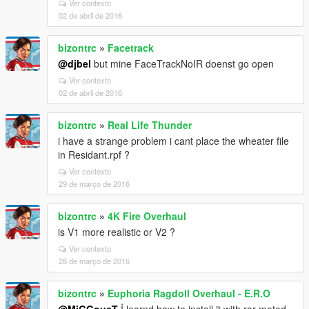
Ver contexto
02 de abril de 2016
bizontrc
»
Facetrack
@djbel
but mine FaceTrackNoIR doenst go open
Ver contexto
02 de abril de 2016
bizontrc
»
Real Life Thunder
i have a strange problem i cant place the wheater file
in Residant.rpf ?
Ver contexto
29 de março de 2016
bizontrc
»
4K Fire Overhaul
is V1 more realistic or V2 ?
Ver contexto
28 de março de 2016
bizontrc
»
Euphoria Ragdoll Overhaul - E.R.O