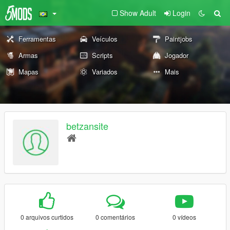
Show Adult
Login
Ferramentas
Veículos
Paintjobs
Armas
Scripts
Jogador
Mapas
Variados
Mais
betzansite
0 arquivos curtidos
0 comentários
0 vídeos