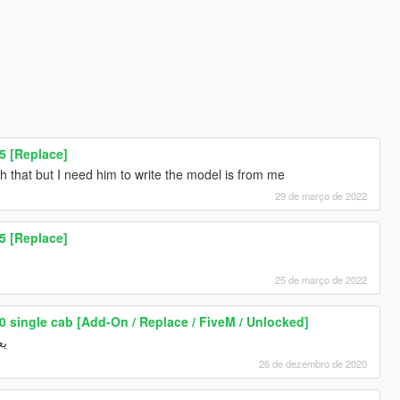
5 [Replace]
h that but I need him to write the model is from me
29 de março de 2022
5 [Replace]
25 de março de 2022
0 single cab [Add-On / Replace / FiveM / Unlocked]
يع
26 de dezembro de 2020