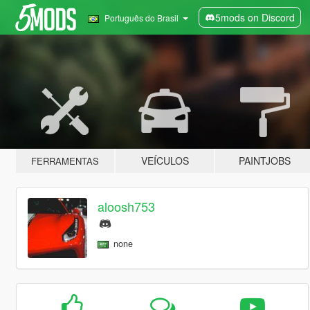
5mods on Discord
Português do Brasil
VEÍCULOS
PAINTJOBS
FERRAMENTAS
aloosh753
none