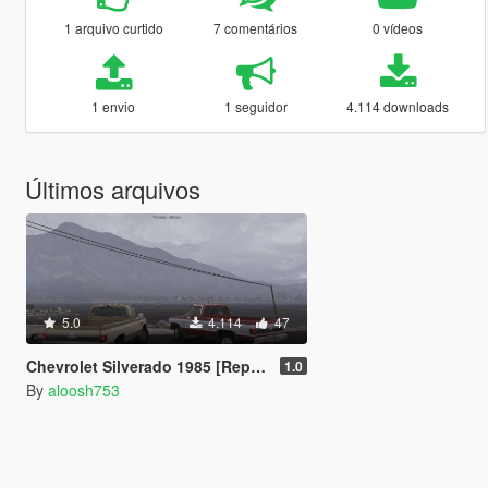
1 arquivo curtido
7 comentários
0 vídeos
1 envio
1 seguidor
4.114 downloads
Últimos arquivos
5.0
4.114
47
Chevrolet Silverado 1985 [Replace]
1.0
By
aloosh753