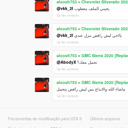
aloosh753
»
Chevrolet Silverado 202
@vkk_2l
يجيني الملف معطوب
Ver contexto
aloosh753
»
Chevrolet Silverado 202
@vkk_2l
يااخي ليش رافض ينزل عندي
Ver contexto
aloosh753
»
GMC Sierra 2020 [Repla
@AbodyX
تحمل معك؟
Ver contexto
aloosh753
»
GMC Sierra 2020 [Repla
ماشاء الله والابداع بس ليش رافض يتحمل
Ver contexto
Ferramentas de modificação para GTA 5
Últimos arquivos