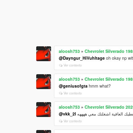
aloosh753
»
Chevrolet Silverado 198
@Dayngur_HiVuhltage
oh okay np wit
Ver contexto
aloosh753
»
Chevrolet Silverado 198
@geniusofgta
hmm what?
Ver contexto
aloosh753
»
Chevrolet Silverado 202
@vkk_2l
طيك العافية اشغلتك معي ههههه
Ver contexto