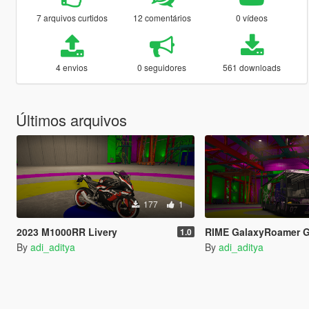
7 arquivos curtidos
12 comentários
0 vídeos
4 envios
0 seguidores
561 downloads
Últimos arquivos
177
1
2023 M1000RR Livery
RIME GalaxyRoamer GoJ
1.0
By
adi_aditya
By
adi_aditya