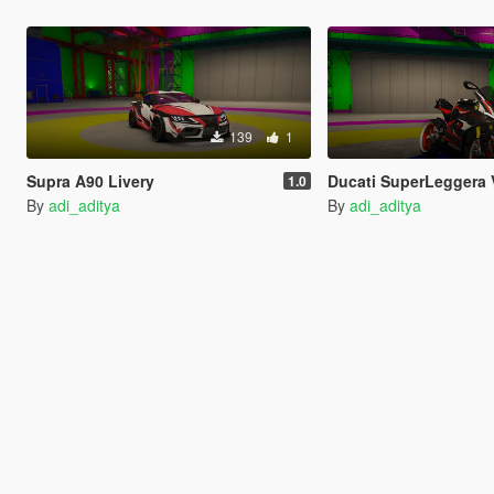
139
1
Supra A90 Livery
Ducati SuperLeggera 
1.0
By
adi_aditya
By
adi_aditya