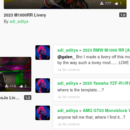
177
1
2023 M1000RR Livery
1.0
By
adi_aditya
adi_aditya
»
2023 BMW M1000 RR [Ad
@galen_
Bro I made a livery off this mod 
by the way such a lovey mod...... LOVE
Ver contexto
adi_aditya
»
2020 Yamaha YZF-R1/R1M
113
2
where is the template....?
Ver contexto
o Livery
1.0
adi_aditya
»
AMG GT63 Monoblock Wh
anyone tell me that, where I find it...?
Ver contexto