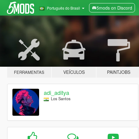
5mods on Discord
Português do Brasil
VEÍCULOS
PAINTJOBS
FERRAMENTAS
adi_aditya
Los Santos