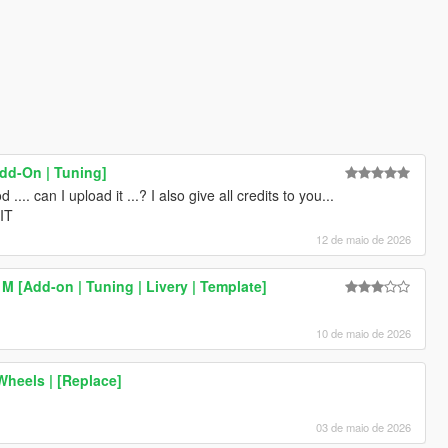
d-On | Tuning]
.... can I upload it ...? I also give all credits to you...
 IT
12 de maio de 2026
 [Add-on | Tuning | Livery | Template]
10 de maio de 2026
eels | [Replace]
03 de maio de 2026