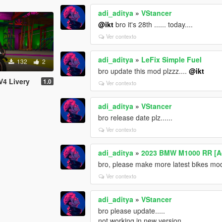
adi_aditya
»
VStancer
@ikt
bro it's 28th ...... today....
Ver contexto
adi_aditya
»
LeFix Simple Fuel
132
2
bro update this mod plzzz....
@ikt
V4 Livery
1.0
Ver contexto
adi_aditya
»
VStancer
bro release date plz......
Ver contexto
adi_aditya
»
2023 BMW M1000 RR [Ad
bro, please make more latest bikes mo
Ver contexto
adi_aditya
»
VStancer
bro please update.....
not working in new version