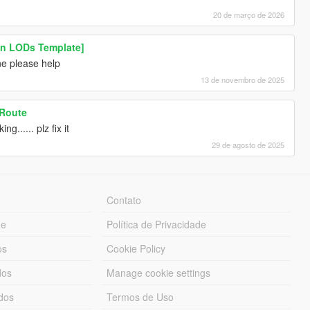
20 de março de 2026
On LODs Template]
one please help
13 de novembro de 2025
 Route
g...... plz fix it
29 de agosto de 2025
Contato
ue
Política de Privacidade
os
Cookie Policy
dos
Manage cookie settings
ados
Termos de Uso