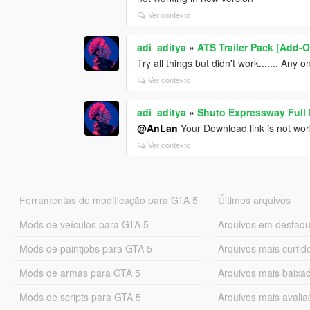
Ver contexto
adi_aditya
»
ATS Trailer Pack [Add-
Try all things but didn't work....... Any 
Ver contexto
adi_aditya
»
Shuto Expressway Full
@AnLan
Your Download link is not workin
Ver contexto
Ferramentas de modificação para GTA 5
Últimos arquivos
Mods de veículos para GTA 5
Arquivos em destaq
Mods de paintjobs para GTA 5
Arquivos mais curtid
Mods de armas para GTA 5
Arquivos mais baixa
Mods de scripts para GTA 5
Arquivos mais avali