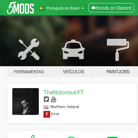
5mods on Discord
Português do Brasil
VEÍCULOS
PAINTJOBS
FERRAMENTAS
ThaNotoriousYT
Northern Ireland