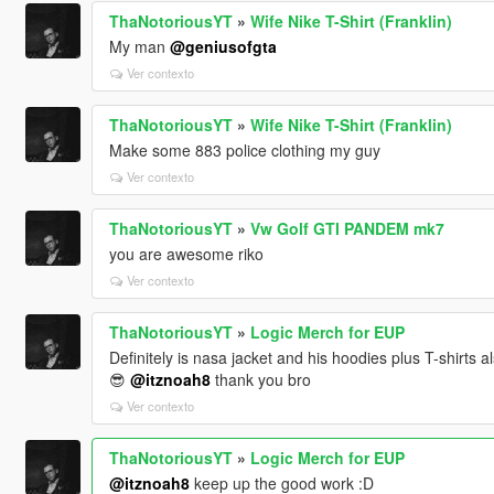
ThaNotoriousYT
»
Wife Nike T-Shirt (Franklin)
My man
@geniusofgta
Ver contexto
ThaNotoriousYT
»
Wife Nike T-Shirt (Franklin)
Make some 883 police clothing my guy
Ver contexto
ThaNotoriousYT
»
Vw Golf GTI PANDEM mk7
you are awesome riko
Ver contexto
ThaNotoriousYT
»
Logic Merch for EUP
Definitely is nasa jacket and his hoodies plus T-shirts 
😎
@itznoah8
thank you bro
Ver contexto
ThaNotoriousYT
»
Logic Merch for EUP
@itznoah8
keep up the good work :D