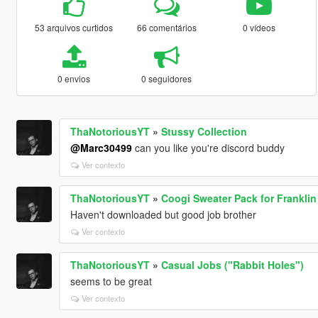
53 arquivos curtidos
66 comentários
0 vídeos
0 envios
0 seguidores
ThaNotoriousYT
»
Stussy Collection
@Marc30499
can you like you're discord buddy
Ver contexto
ThaNotoriousYT
»
Coogi Sweater Pack for Franklin
Haven't downloaded but good job brother
Ver contexto
ThaNotoriousYT
»
Casual Jobs ("Rabbit Holes")
seems to be great
Ver contexto