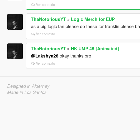
Ver contexto
ThaNotoriousYT
»
Logic Merch for EUP
as a big logic fan please do these for franklin please br
Ver contexto
ThaNotoriousYT
»
HK UMP 45 [Animated]
@Lakshya28
okay thanks bro
Ver contexto
Designed in Alderney
Made in Los Santos