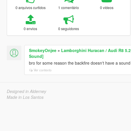
0 arquivos curtidos
1 comentário
0 vídeos
0 envios
0 seguidores
SmokeyOnjee
»
Lamborghini Huracan / Audi R8 5.2
Sound]
bro for some reason the backfire doesn't have a sound 
Ver contexto
Designed in Alderney
Made in Los Santos