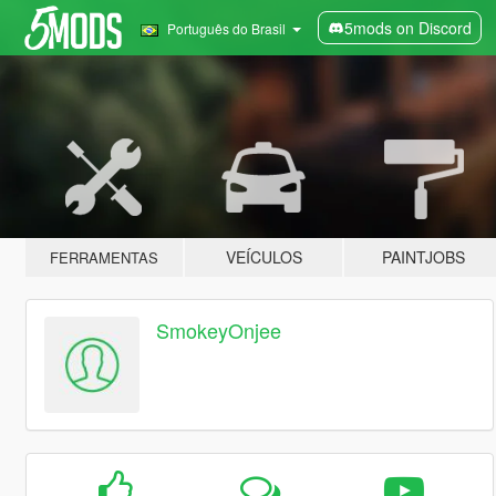
5mods on Discord
Português do Brasil
VEÍCULOS
PAINTJOBS
FERRAMENTAS
SmokeyOnjee