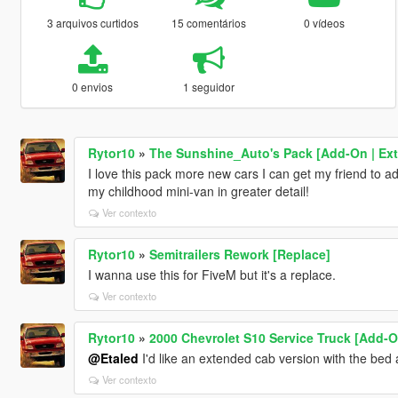
3 arquivos curtidos
15 comentários
0 vídeos
0 envios
1 seguidor
Rytor10
»
The Sunshine_Auto's Pack [Add-On | Ext
I love this pack more new cars I can get my friend to add
my childhood mini-van in greater detail!
Ver contexto
Rytor10
»
Semitrailers Rework [Replace]
I wanna use this for FiveM but it's a replace.
Ver contexto
Rytor10
»
2000 Chevrolet S10 Service Truck [Add-On
@Etaled
I'd like an extended cab version with the bed a
Ver contexto