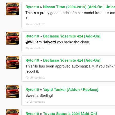
Rytor10
»
Nissan Titan (2004-2015) [Add-On | Unlo
This is a pretty good model of a car model from this m
it.
Ver contexto
Rytor10
»
Declasse Yosemite 4x4 [Add-On]
@William Halverd
you broke the chain.
Ver contexto
Rytor10
»
Declasse Yosemite 4x4 [Add-On]
This file has been approved automagically. If you think 
report it.
Ver contexto
Rytor10
»
Vapid Tanker [Addon / Replace]
Sweet a Sterling!
Ver contexto
Rytor10
»
Toyota Sequoia 2004 [Add-On]