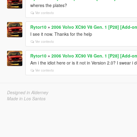
wheres the plates?
Ver contexto
Rytor10
»
2006 Volvo XC90 V8 Gen. 1 [P28] [Add-on
I see it now. Thanks for the help
Ver contexto
Rytor10
»
2006 Volvo XC90 V8 Gen. 1 [P28] [Add-on
Am i the idiot here or is it not in Version 2.0? I swear 
Ver contexto
Designed in Alderney
Made in Los Santos