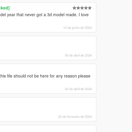
cked]
odel year that never got a 3d model made. I love
10 de junho de 2024
05 de abril de 2024
this file should not be here for any reason please
02 de abril de 2024
25 de fevereiro de 2024