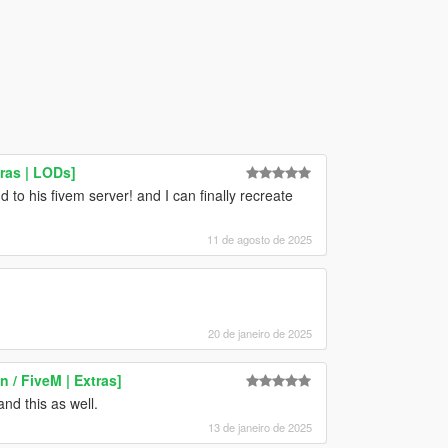
ras | LODs]
 to his fivem server! and I can finally recreate
11 de agosto de 2025
20 de janeiro de 2025
 / FiveM | Extras]
nd this as well.
13 de janeiro de 2025