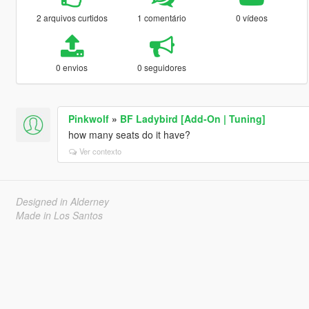
2 arquivos curtidos
1 comentário
0 vídeos
0 envios
0 seguidores
Pinkwolf
»
BF Ladybird [Add-On | Tuning]
how many seats do it have?
Ver contexto
Designed in Alderney
Made in Los Santos