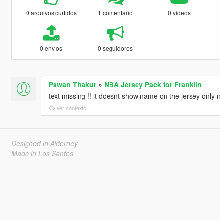
0 arquivos curtidos
1 comentário
0 vídeos
0 envios
0 seguidores
Pawan Thakur
»
NBA Jersey Pack for Franklin
text missing !! it doesnt show name on the jersey only 
Ver contexto
Designed in Alderney
Made in Los Santos