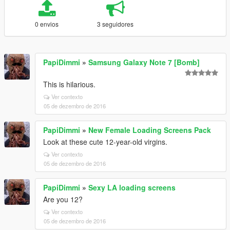
0 envios
3 seguidores
PapiDimmi
»
Samsung Galaxy Note 7 [Bomb]
This is hilarious.
Ver contexto
05 de dezembro de 2016
PapiDimmi
»
New Female Loading Screens Pack
Look at these cute 12-year-old virgins.
Ver contexto
05 de dezembro de 2016
PapiDimmi
»
Sexy LA loading screens
Are you 12?
Ver contexto
05 de dezembro de 2016