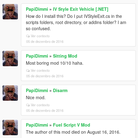
PapiDimmi
»
IV Style Exit Vehicle [.NET]
How do I install this? Do I put IVStyleExit.cs in the
scripts folders, root directory, or addins folder? I am
so confused.
Ver contexto
05 de dezembro de 2016
PapiDimmi
»
Sitting Mod
Most boring mod 10/10 haha.
Ver contexto
05 de dezembro de 2016
PapiDimmi
»
Disarm
Nice mod.
Ver contexto
05 de dezembro de 2016
PapiDimmi
»
Fuel Script V Mod
The author of this mod died on August 16, 2016.