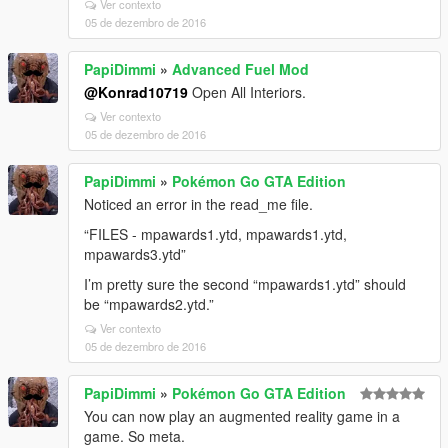
Ver contexto
05 de dezembro de 2016
PapiDimmi
»
Advanced Fuel Mod
@Konrad10719
Open All Interiors.
Ver contexto
05 de dezembro de 2016
PapiDimmi
»
Pokémon Go GTA Edition
Noticed an error in the read_me file.
“FILES - mpawards1.ytd, mpawards1.ytd,
mpawards3.ytd”
I’m pretty sure the second “mpawards1.ytd” should
be “mpawards2.ytd.”
Ver contexto
05 de dezembro de 2016
PapiDimmi
»
Pokémon Go GTA Edition
You can now play an augmented reality game in a
game. So meta.