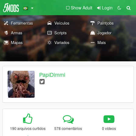
Show Adult
Login
Ferramentas
Veículos
Paintjobs
Armas
Scripts
Jogador
Mapas
Variados
Mais
PapiDimmi
190 arquivos curtidos
578 comentários
0 vídeos